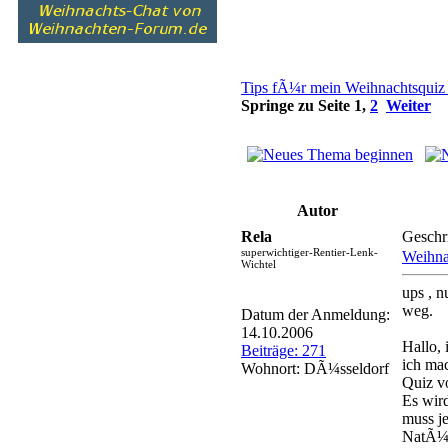
Tips fÃ¼r mein Weihnachtsquiz
Springe zu Seite
1
,
2
Weiter
Autor
Rela
Geschr
superwichtiger-Rentier-Lenk-
Weihna
Wichtel
ups , n
weg.
Datum der Anmeldung:
14.10.2006
Hallo, i
Beiträge: 271
ich ma
Wohnort: DÃ¼sseldorf
Quiz vo
Es wird
muss j
NatÃ¼r