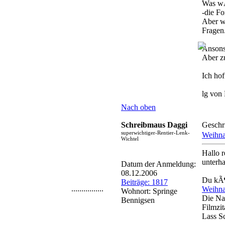
Was wÃ
-die F
Aber wa
Fragen
Ansons
Aber 
Ich hof
lg von
Nach oben
Schreibmaus Daggi
Geschr
superwichtiger-Rentier-Lenk-
Weihna
Wichtel
Hallo r
unterha
Datum der Anmeldung:
08.12.2006
Du kÃ¶n
Beiträge: 1817
................
Weihna
Wohnort: Springe
Die Na
Bennigsen
Filmzit
Lass Sc