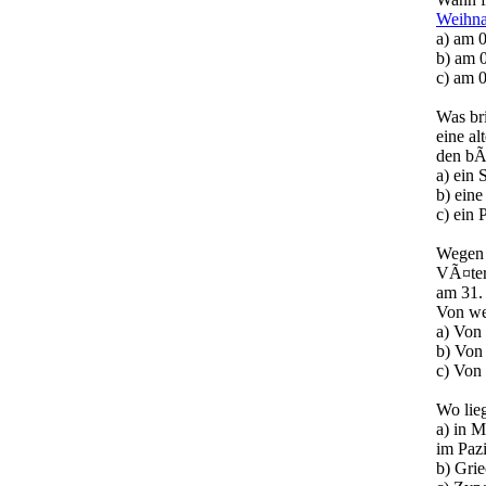
Weihna
a) am 0
b) am 
c) am 0
Was br
eine a
den bÃ
a) ein
b) eine
c) ein
Wegen 
VÃ¤ter
am 31.
Von we
a) Von
b) Von
c) Von
Wo lie
a) in M
im Pazi
b) Gri