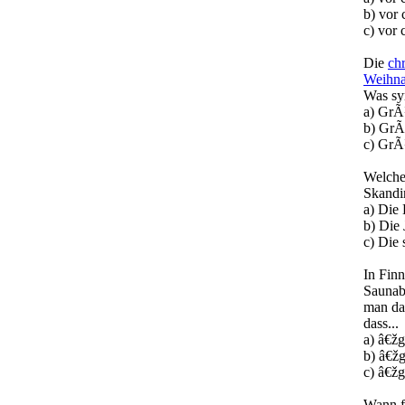
b) vor 
c) vor 
Die
chr
Weihna
Was sy
a) GrÃ
b) GrÃ
c) GrÃ
Welch
Skandi
a) Die
b) Die 
c) Die
In Finn
Saunab
man das
dass...
a) â€ž
b) â€ž
c) â€ž
Wann f