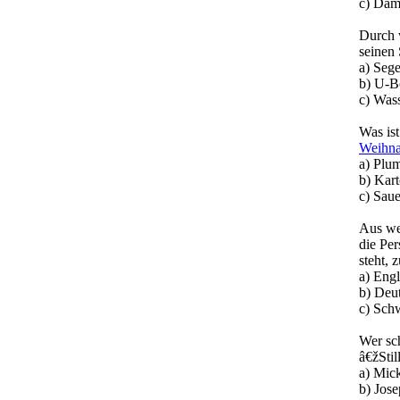
c) Dami
Durch 
seinen 
a) Sege
b) U-B
c) Wass
Was ist
Weihna
a) Plu
b) Kar
c) Sau
Aus we
die Per
steht,
a) Eng
b) Deu
c) Sch
Wer sc
â€žStil
a) Mic
b) Jos