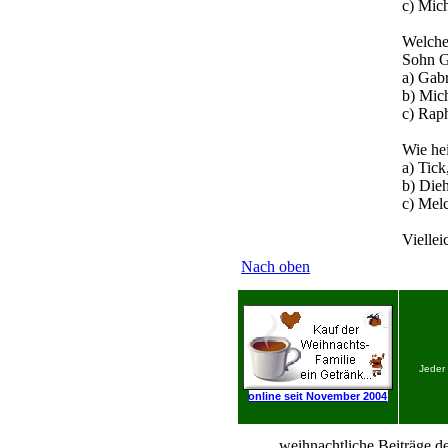
c) Mic
Welche
Sohn G
a) Gabr
b) Mic
c) Rap
Wie he
a) Tick
b) Die
c) Melc
Viellei
Nach oben
Jeder
online seit November 2004
weihnachtliche Beiträge de