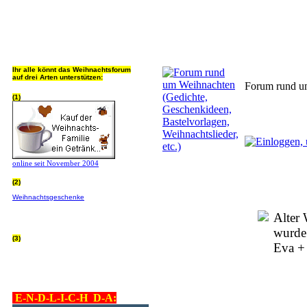
Jeder Bookmark (Tweet us ;) 
Ihr alle könnt das Weihnachtsforum
auf drei Arten unterstützen:
Forum rund um
(1)
online seit November 2004
(2)
Wer von Euch Lieben sowieso online
Weihnachtsgeschenke
bestellt, kann
helfen ohne extra Geld auszugeben!
Bitte
hier klicken um zu erfahren wie, wir sind
Alter 
dankbar für jede Hilfe, danke!!!
wurde
(3)
Eva +
allgemein Werbepartner beachten (was
nicht heisst überall klicken - damit ist
keinem geholfen - einfach nur evtl. die
Werbeblindheit manchmal abstellen,
danke!)
E-N-D-L-I-C-H D-A: