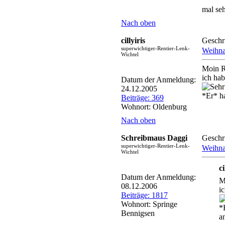
mal seh
Nach oben
cillyiris
Geschr
superwichtiger-Rentier-Lenk-
Weihna
Wichtel
Moin R
ich ha
Datum der Anmeldung:
24.12.2005
*Er* h
Beiträge: 369
Wohnort: Oldenburg
Nach oben
Schreibmaus Daggi
Geschr
superwichtiger-Rentier-Lenk-
Weihna
Wichtel
c
Datum der Anmeldung:
M
08.12.2006
i
Beiträge: 1817
Wohnort: Springe
*
Bennigsen
a