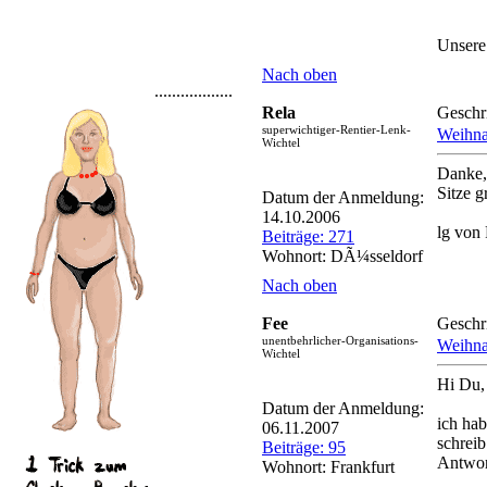
Unsere
Nach oben
..................
Rela
Geschr
superwichtiger-Rentier-Lenk-
Weihna
Wichtel
Danke,
Sitze g
Datum der Anmeldung:
14.10.2006
lg von
Beiträge: 271
Wohnort: DÃ¼sseldorf
Nach oben
Fee
Geschr
unentbehrlicher-Organisations-
Weihna
Wichtel
Hi Du,
Datum der Anmeldung:
ich hab
06.11.2007
schreib
Beiträge: 95
Antwort
Wohnort: Frankfurt