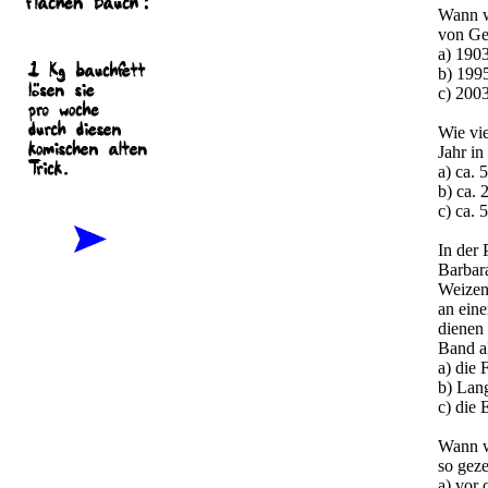
Wann w
von Ge
a) 190
b) 199
c) 200
Wie vi
Jahr in
a) ca. 
b) ca. 
c) ca. 
In der
Barbar
Weizen
an ein
dienen
Band a
a) die
b) Lan
c) die 
Wann 
so geze
a) vor 