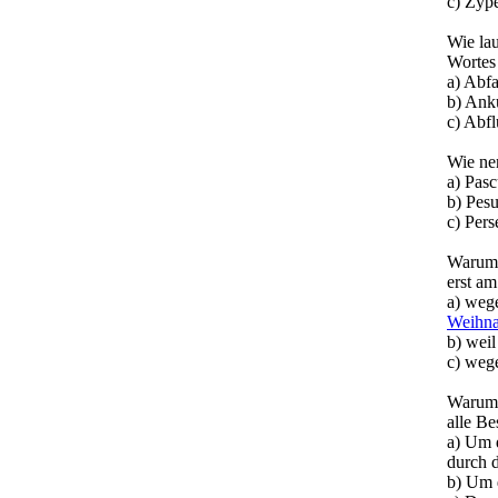
c) Zyp
Wie lau
Worte
a) Abfa
b) Ank
c) Abf
Wie ne
a) Pasc
b) Pes
c) Pers
Warum 
erst am
a) weg
Weihna
b) weil
c) weg
Warum 
alle Be
a) Um d
durch d
b) Um 