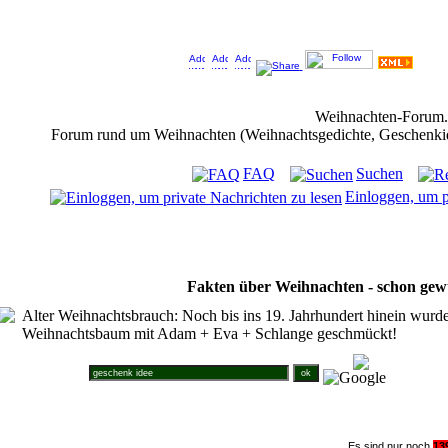
Jeder Bookmark (Tweet us ;) ) unterstützt das Weihnachtsforum (um z.B. neue Weihnachtsf
Weihnachten-Forum
Forum rund um Weihnachten (Weihnachtsgedichte, Geschenkidee
FAQ
Suchen
Einloggen, um p
Fakten über Weihnachten - schon gew
Alter Weihnachtsbrauch: Noch bis ins 19. Jahrhundert hinein wurd
Weihnachtsbaum mit Adam + Eva + Schlange geschmückt!
Suche im Weihnachtsforum
Es sind nur noch
1
3