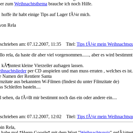
er zum
Weihnachtsthema
brauche ich noch Hilfe.
h hoffe ihr habt einige Tips auf Lager fÃ¼r mich.
 von Rela
schrieben am: 07.12.2007, 11:35
Titel:
Tips fÃ¼r mein Weihnachtsqu
lo rela, da haste dir aber viel vorgenommen......, aber es wird bestimmt
 kÃ¶nntest kleine Vierzeiler aufsagen lassen.
ihnachtslieder
per CD anspielen und man muss erraten , welches es ist.
e Namen der Rentiere Santa
lmzitate aus bekannten W-Filmen (findest du unter Filmzitate de)
s Schleifen basteln....
 sehen, da fÃ¤llt mir bestimmt noch das ein oder andere ein....
schrieben am: 07.12.2007, 12:02
Titel:
Tips fÃ¼r mein Weihnachtsqu
in Rela,
h habe mal *Herrn Google* mit dem Wort "
Weihnachtsquiz
" gefÃ¼tter