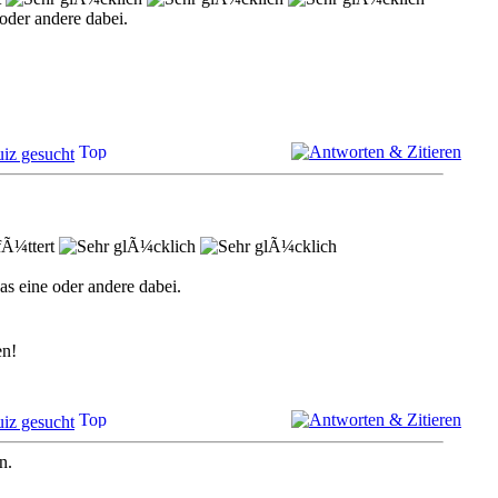
oder andere dabei.
iz gesucht
fÃ¼ttert
as eine oder andere dabei.
en!
iz gesucht
n.