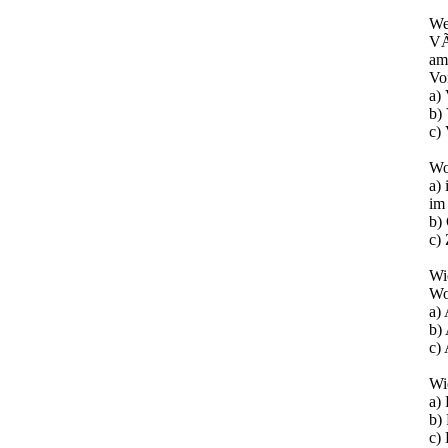
We
VÃ
am
Vo
a)
b)
c)
Wo
a)
im 
b)
c)
Wi
Wo
a)
b)
c)
Wi
a)
b)
c) 