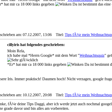
r* hat mir ca 18 000 links gegeben
Da ist bestimmt das eine 
schrieben am: 07.12.2007, 13:06
Titel:
Tips fÃ¼r mein Weihnachtsqu
cillyiris hat folgendes geschrieben:
Moin Rela,
ich habe mal *Herrn Google* mit dem Wort "
Weihnachtsquiz
" ge
*Er* hat mir ca 18 000 links gegeben
Da ist bestimmt d
sere Iris. Immer praktisch! Daumen hoch! Nicht verzagen, google frag
schrieben am: 10.12.2007, 20:08
Titel:
Tips fÃ¼r mein Weihnachtsqu
nke, fÃ¼r deine Tips Daggi, aber ich werde jetzt auch nochmal googel
ze grade davor und bin alles am vorbereiten.