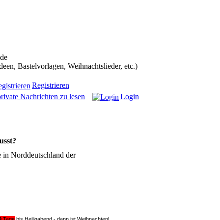
ans in die Weihnachtscommunity bekommen):
.de
n, Bastelvorlagen, Weihnachtslieder, etc.)
Registrieren
rivate Nachrichten zu lesen
Login
usst?
e in Norddeutschland der
9
Tage
bis Heiligabend - dann ist Weihnachten!