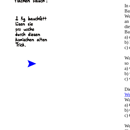
In
Ba
We
an
di
Ba
a)
b)
c)
Wa
so
a) 
b) 
c) 
Di
We
Wa
a)
b)
c)
We