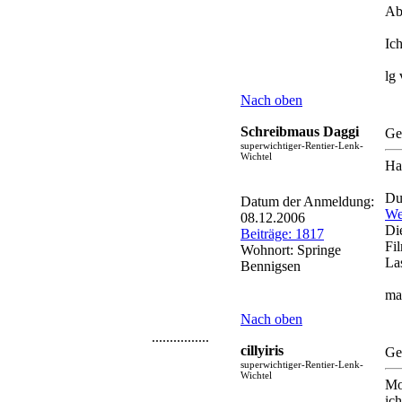
Ab
Ic
lg
Nach oben
Schreibmaus Daggi
Ge
superwichtiger-Rentier-Lenk-
Wichtel
Hal
Du
Datum der Anmeldung:
We
08.12.2006
Di
Beiträge: 1817
Fi
Wohnort: Springe
Las
Bennigsen
mal
Nach oben
................
cillyiris
Ge
superwichtiger-Rentier-Lenk-
Wichtel
Mo
ic