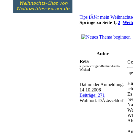
Tips fÃ¼r mein Weihnachtsq
Springe zu Seite
1
,
2
Weit
Autor
Rela
Ge
superwichtiger-Rentier-Lenk-
Wichtel
up
Hal
Datum der Anmeldung:
ic
14.10.2006
Es
Beiträge: 271
be
Wohnort: DÃ¼sseldorf
Na
Wa
Wh
Abe
An