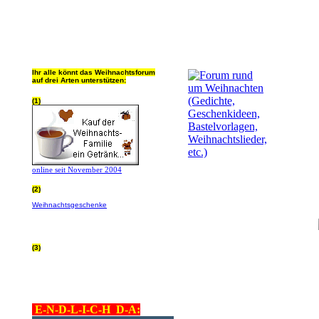
Ihr alle könnt das Weihnachtsforum
auf drei Arten unterstützen:
(1)
online seit November 2004
(2)
Wer von Euch Lieben sowieso online
Weihnachtsgeschenke
bestellt, kann
helfen ohne extra Geld auszugeben!
Bitte
hier klicken um zu erfahren wie, wir sind
dankbar für jede Hilfe, danke!!!
(3)
allgemein Werbepartner beachten (was
nicht heisst überall klicken - damit ist
keinem geholfen - einfach nur evtl. die
Werbeblindheit manchmal abstellen,
danke!)
E-N-D-L-I-C-H D-A: