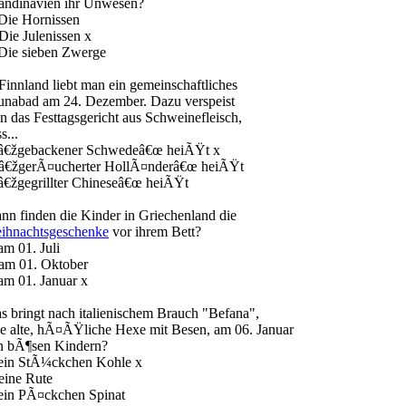
andinavien ihr Unwesen?
 Die Hornissen
Die Julenissen x
 Die sieben Zwerge
 Finnland liebt man ein gemeinschaftliches
unabad am 24. Dezember. Dazu verspeist
n das Festtagsgericht aus Schweinefleisch,
s...
 â€žgebackener Schwedeâ€œ heiÃŸt x
 â€žgerÃ¤ucherter HollÃ¤nderâ€œ heiÃŸt
 â€žgegrillter Chineseâ€œ heiÃŸt
nn finden die Kinder in Griechenland die
ihnachtsgeschenke
vor ihrem Bett?
am 01. Juli
 am 01. Oktober
 am 01. Januar x
s bringt nach italienischem Brauch "Befana",
ne alte, hÃ¤ÃŸliche Hexe mit Besen, am 06. Januar
n bÃ¶sen Kindern?
 ein StÃ¼ckchen Kohle x
 eine Rute
 ein PÃ¤ckchen Spinat