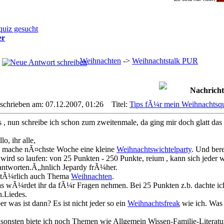
uiz gesucht
er
Weihnachten
->
Weihnachtstalk PUR
Nachricht
schrieben am: 07.12.2007, 01:26
Titel:
Tips fÃ¼r mein Weihnachtsqu
s , nun schreibe ich schon zum zweitenmale, da ging mir doch glatt das
lo, ihr alle,
h mache nÃ¤chste Woche eine kleine
Weihnachtswichtelparty
. Und bere
 wird so laufen: von 25 Punkten - 250 Punkte, reium , kann sich jede
antworten.Ã„hnlich Jepardy frÃ¼her.
tÃ¼rlich auch Thema
Weihnachten
.
s wÃ¼rdet ihr da fÃ¼r Fragen nehmen. Bei 25 Punkten z.b. dachte ic
.Liedes.
r was ist dann? Es ist nicht jeder so ein
Weihnachtsfreak
wie ich. Was
sonsten biete ich noch Themen wie Allgemein Wissen-Familie-Literatu