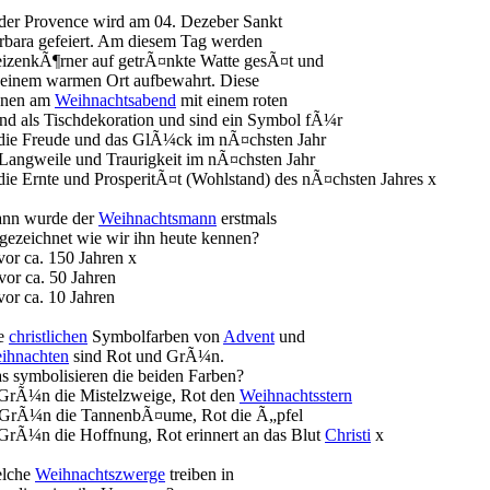
 der Provence wird am 04. Dezeber Sankt
rbara gefeiert. Am diesem Tag werden
izenkÃ¶rner auf getrÃ¤nkte Watte gesÃ¤t und
 einem warmen Ort aufbewahrt. Diese
enen am
Weihnachtsabend
mit einem roten
nd als Tischdekoration und sind ein Symbol fÃ¼r
 die Freude und das GlÃ¼ck im nÃ¤chsten Jahr
 Langweile und Traurigkeit im nÃ¤chsten Jahr
 die Ernte und ProsperitÃ¤t (Wohlstand) des nÃ¤chsten Jahres x
nn wurde der
Weihnachtsmann
erstmals
 gezeichnet wie wir ihn heute kennen?
vor ca. 150 Jahren x
vor ca. 50 Jahren
vor ca. 10 Jahren
e
christlichen
Symbolfarben von
Advent
und
ihnachten
sind Rot und GrÃ¼n.
s symbolisieren die beiden Farben?
 GrÃ¼n die Mistelzweige, Rot den
Weihnachtsstern
 GrÃ¼n die TannenbÃ¤ume, Rot die Ã„pfel
 GrÃ¼n die Hoffnung, Rot erinnert an das Blut
Christi
x
lche
Weihnachtszwerge
treiben in