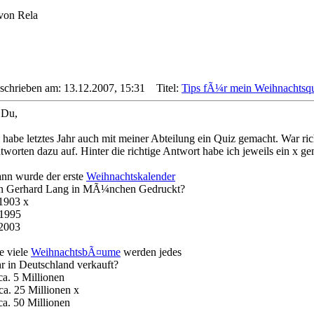
 von Rela
schrieben am: 13.12.2007, 15:31
Titel:
Tips fÃ¼r mein Weihnachtsqu
 Du,
h habe letztes Jahr auch mit meiner Abteilung ein Quiz gemacht. War ri
tworten dazu auf. Hinter die richtige Antwort habe ich jeweils ein x ge
nn wurde der erste
Weihnachtskalender
n Gerhard Lang in MÃ¼nchen Gedruckt?
 1903 x
 1995
 2003
e viele
WeihnachtsbÃ¤ume
werden jedes
hr in Deutschland verkauft?
ca. 5 Millionen
ca. 25 Millionen x
ca. 50 Millionen