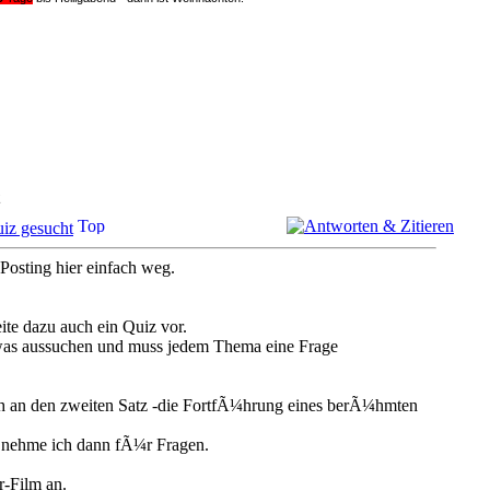
iz gesucht
 Posting hier einfach weg.
ite dazu auch ein Quiz vor.
r was aussuchen und muss jedem Thema eine Frage
h an den zweiten Satz -die FortfÃ¼hrung eines berÃ¼hmten
 nehme ich dann fÃ¼r Fragen.
r-Film an.