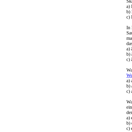
Sk
a)
b) 
c)
In
Sa
ma
das
a)
b)
c)
Wa
We
a) 
b)
c)
Wa
ei
de
a)
b)
c)