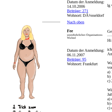
Datum der Anmeldung:
lg
14.10.2006
Beiträge: 271
Wohnort: DÃ¼sseldorf
..................
Nach oben
Fee
Ge
unentbehrlicher-Organisations-
Wichtel
Hi
ic
Datum der Anmeldung:
An
06.11.2007
Beiträge: 95
Wa
Wohnort: Frankfurt
vo
a)
b)
c)
Wi
Ja
a) 
b) 
c) 