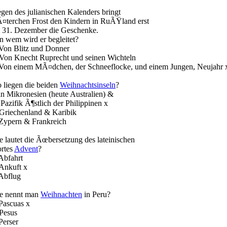
gen des julianischen Kalenders bringt
¤terchen Frost den Kindern in RuÃŸland erst
 31. Dezember die Geschenke.
n wem wird er begleitet?
 Von Blitz und Donner
 Von Knecht Ruprecht und seinen Wichteln
 Von einem MÃ¤dchen, der Schneeflocke, und einem Jungen, Neujahr 
 liegen die beiden
Weihnachtsinseln
?
 in Mikronesien (heute Australien) &
Pazifik Ã¶stlich der Philippinen x
 Griechenland & Karibik
 Zypern & Frankreich
e lautet die Ãœbersetzung des lateinischen
rtes
Advent
?
 Abfahrt
 Ankuft x
 Abflug
e nennt man
Weihnachten
in Peru?
 Pascuas x
 Pesus
Perser