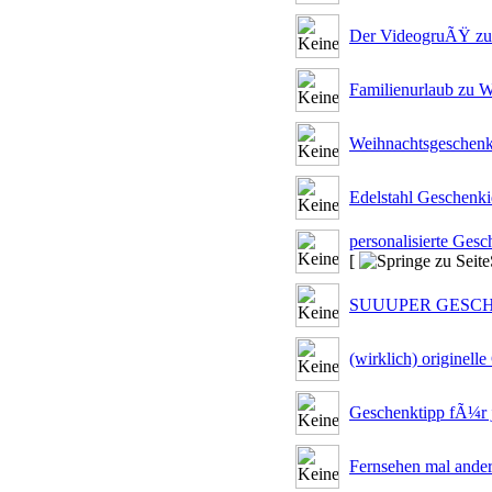
Der VideogruÃŸ zu
Familienurlaub zu 
Weihnachtsgeschenke
Edelstahl Geschenki
personalisierte Ges
[
SUUUPER GESCH
(wirklich) originell
Geschenktipp fÃ¼r
Fernsehen mal ander