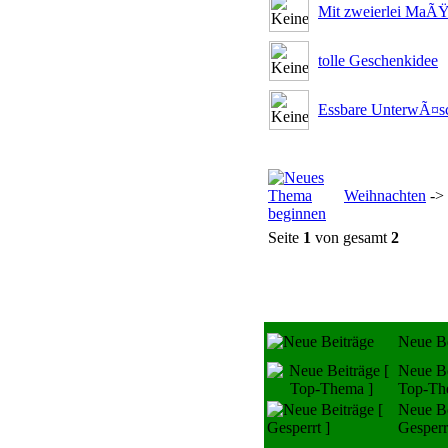
Mit zweierlei MaÃ
tolle Geschenkidee
Essbare UnterwÃ¤s
Weihnachten
->
Seite
1
von gesamt
2
Neue Be
Neue Be
Top-Th
Neue Be
Gesperr