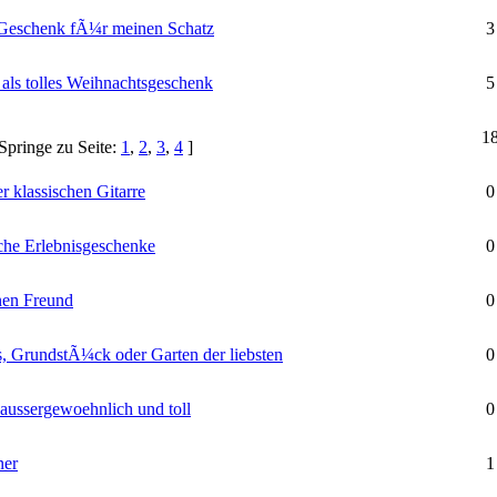
 Geschenk fÃ¼r meinen Schatz
3
 als tolles Weihnachtsgeschenk
5
1
Springe zu Seite:
1
,
2
,
3
,
4
]
r klassischen Gitarre
0
e Erlebnisgeschenke
0
nen Freund
0
, GrundstÃ¼ck oder Garten der liebsten
0
 aussergewoehnlich und toll
0
ner
1