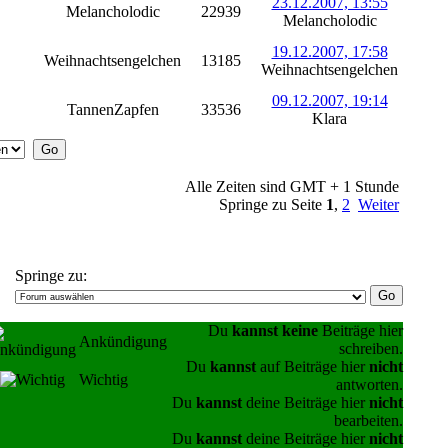
23.12.2007, 13:55
Melancholodic
22939
Melancholodic
19.12.2007, 17:58
Weihnachtsengelchen
13185
Weihnachtsengelchen
09.12.2007, 19:14
TannenZapfen
33536
Klara
Alle Zeiten sind GMT + 1 Stunde
Springe zu Seite
1
,
2
Weiter
Springe zu:
Du
kannst keine
Beiträge hier
Ankündigung
schreiben.
Du
kannst
auf Beiträge hier
nicht
Wichtig
antworten.
Du
kannst
deine Beiträge hier
nicht
bearbeiten.
Du
kannst
deine Beiträge hier
nicht