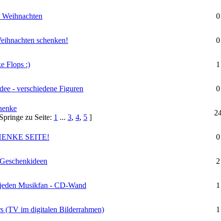
 Weihnachten
0
Weihnachten schenken!
0
 Flops :)
1
dee - verschiedene Figuren
0
chenke
2
Springe zu Seite:
1
...
3
,
4
,
5
]
ENKE SEITE!
0
e Geschenkideen
2
 jeden Musikfan - CD-Wand
1
s (TV im digitalen Bilderrahmen)
1