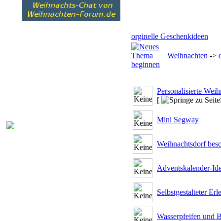
orginelle Geschenkideen
Weihnachten
->
Personalisierte Wei
[
Mini Segway
Weihnachtsdorf bes
Adventskalender-Id
Selbstgestalteter Erl
Wasserpfeifen und 