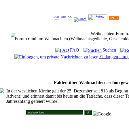
Jeder Bookmark (Tweet us ;) ) unterstützt das Weihnachtsforum (um z.B. neue Weihnachtsf
Weihnachten-Forum
Forum rund um Weihnachten (Weihnachtsgedichte, Geschenkidee
FAQ
Suchen
Einloggen, um p
Fakten über Weihnachten - schon gew
In der westlichen Kirche galt der 25. Dezember seit 813 als Beginn 
Advent) und erinnert damit bis heute an die Tatsache, dass dieser Ta
Jahresanfang gefeiert wurde.
Suche im Weihnachtsforum