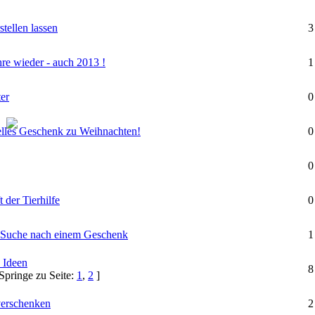
tellen lassen
3
hre wieder - auch 2013 !
1
er
0
uelles Geschenk zu Weihnachten!
0
0
 der Tierhilfe
0
er Suche nach einem Geschenk
1
 Ideen
8
Springe zu Seite:
1
,
2
]
verschenken
2