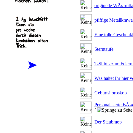
originelle WÃ¤rmfl
pfiffige Metallkrawa
Eine tolle Geschenk
Sterntaufe
T-Shirt - zum Feiern
Was haltet Ihr hier 
Geburtshoroskop
Personalisierte BÃ¼
[
Der Staubmop