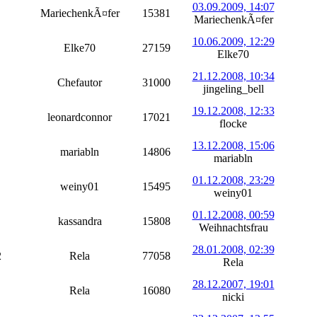
03.09.2009, 14:07
MariechenkÃ¤fer
15381
MariechenkÃ¤fer
10.06.2009, 12:29
Elke70
27159
Elke70
21.12.2008, 10:34
Chefautor
31000
jingeling_bell
19.12.2008, 12:33
leonardconnor
17021
flocke
13.12.2008, 15:06
mariabln
14806
mariabln
01.12.2008, 23:29
weiny01
15495
weiny01
01.12.2008, 00:59
kassandra
15808
Weihnachtsfrau
28.01.2008, 02:39
2
Rela
77058
Rela
28.12.2007, 19:01
Rela
16080
nicki