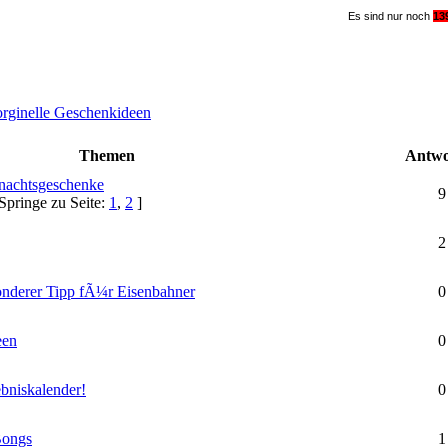
Es sind nur noch
1
3
orginelle Geschenkideen
Themen
Antwo
hnachtsgeschenke
9
Springe zu Seite:
1
,
2
]
2
onderer Tipp fÃ¼r Eisenbahner
0
een
0
ebniskalender!
0
Bongs
1