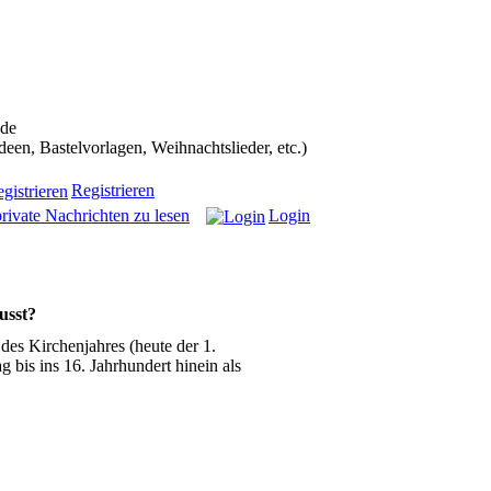
ans in die Weihnachtscommunity bekommen):
.de
n, Bastelvorlagen, Weihnachtslieder, etc.)
Registrieren
rivate Nachrichten zu lesen
Login
usst?
des Kirchenjahres (heute der 1.
g bis ins 16. Jahrhundert hinein als