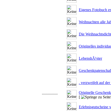
Eigenes Fotobuch ers
Weihnachten alle Ja
Die Weihnachtsdicht
Originelles individ
LebenshÃ¼ter
Geschenkpatenschaft
. verzweifelt auf d
Originelle Geschenk
................
[
Erlebnisgutscheine 