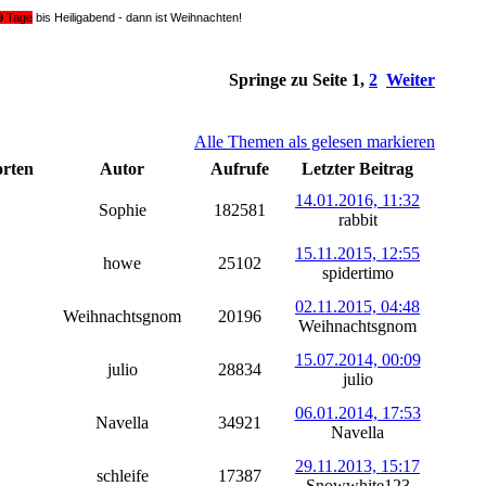
9
Tage
bis Heiligabend - dann ist Weihnachten!
Springe zu Seite
1
,
2
Weiter
Alle Themen als gelesen markieren
rten
Autor
Aufrufe
Letzter Beitrag
14.01.2016, 11:32
Sophie
182581
rabbit
15.11.2015, 12:55
howe
25102
spidertimo
02.11.2015, 04:48
Weihnachtsgnom
20196
Weihnachtsgnom
15.07.2014, 00:09
julio
28834
julio
06.01.2014, 17:53
Navella
34921
Navella
29.11.2013, 15:17
schleife
17387
Snowwhite123