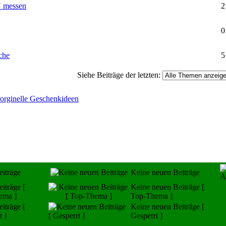
Ÿ messen
2
0
che
5
Siehe Beiträge der letzten:
orginelle Geschenkideen
iträge
Keine neuen Beiträge
iträge [
Keine neuen Beiträge [
ema ]
Top-Thema ]
iträge [
Keine neuen Beiträge [
t ]
Gesperrt ]