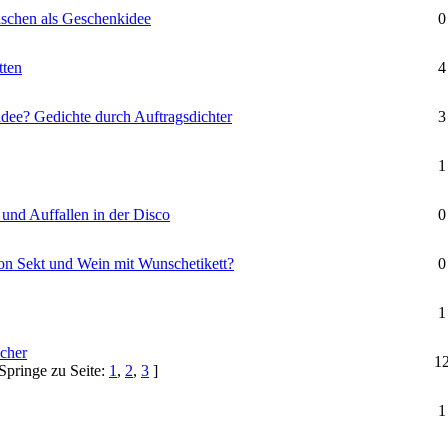
aschen als Geschenkidee
0
tten
4
idee? Gedichte durch Auftragsdichter
3
1
 und Auffallen in der Disco
0
von Sekt und Wein mit Wunschetikett?
0
1
cher
1
Springe zu Seite:
1
,
2
,
3
]
1