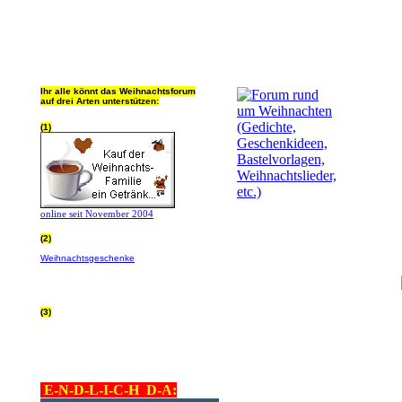
Ihr alle könnt das Weihnachtsforum
auf drei Arten unterstützen:
(1)
online seit November 2004
(2)
Wer von Euch Lieben sowieso online
Weihnachtsgeschenke
bestellt, kann
helfen ohne extra Geld auszugeben!
Bitte
hier klicken um zu erfahren wie, wir sind
dankbar für jede Hilfe, danke!!!
(3)
allgemein Werbepartner beachten (was
nicht heisst überall klicken - damit ist
keinem geholfen - einfach nur evtl. die
Werbeblindheit manchmal abstellen,
danke!)
E-N-D-L-I-C-H D-A: