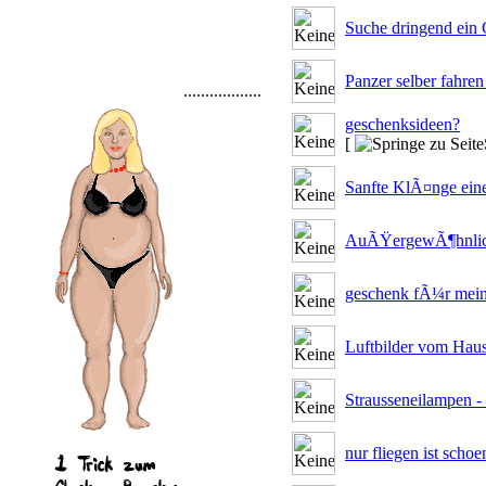
Suche dringend ein
Panzer selber fahren
..................
geschenksideen?
[
Sanfte KlÃ¤nge eine
AuÃŸergewÃ¶hnlich
geschenk fÃ¼r mei
Luftbilder vom Haus
Strausseneilampen -
nur fliegen ist schoe