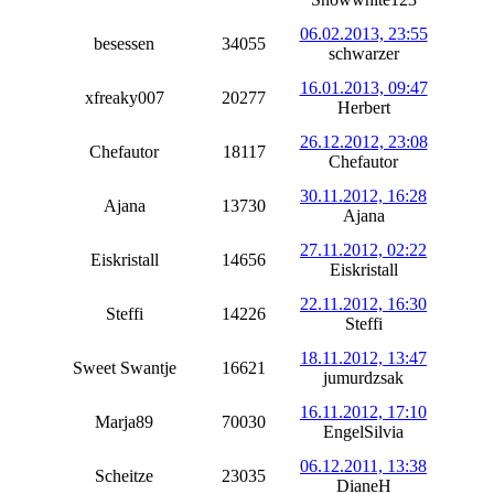
06.02.2013, 23:55
besessen
34055
schwarzer
16.01.2013, 09:47
xfreaky007
20277
Herbert
26.12.2012, 23:08
Chefautor
18117
Chefautor
30.11.2012, 16:28
Ajana
13730
Ajana
27.11.2012, 02:22
Eiskristall
14656
Eiskristall
22.11.2012, 16:30
Steffi
14226
Steffi
18.11.2012, 13:47
Sweet Swantje
16621
jumurdzsak
16.11.2012, 17:10
Marja89
70030
EngelSilvia
06.12.2011, 13:38
Scheitze
23035
DianeH