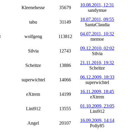
10.08.2011, 12:31
Kleenehesse
35679
sandymue
18.07.2011, 09:55
tabu
31149
SantaClaudia
04.07.2011, 10:32
8
wolfgeng
113812
memoe
09.12.2010, 02:02
Silvia
12743
Silvia
21.11.2010, 19:32
Scheitze
13886
Scheitze
06.12.2009, 18:33
superwichtel
14066
superwichtel
16.11.2009, 18:45
eXtrem
14199
eXtrem
01.10.2009, 23:05
Lini912
13555
Lini912
16.09.2009, 14:14
Angel
20107
Polly85