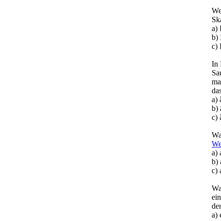
We
Sk
a)
b) 
c)
In
Sa
ma
das
a)
b)
c)
Wa
We
a) 
b)
c)
Wa
ei
de
a)