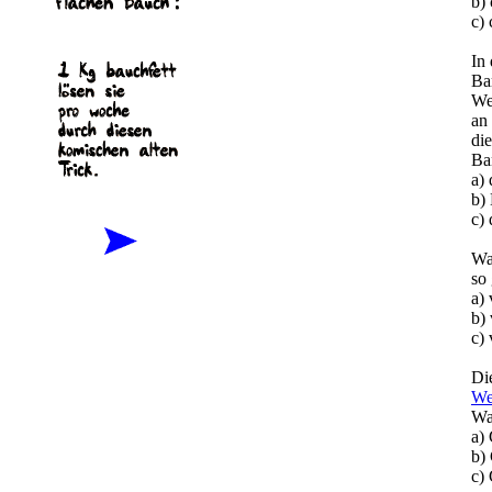
b) 
c) 
In
Ba
We
an
di
Ba
a)
b)
c)
Wa
so
a) 
b) 
c) 
Di
We
Wa
a)
b)
c)