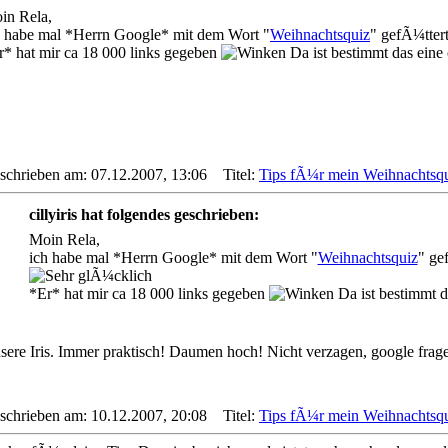
in Rela,
h habe mal *Herrn Google* mit dem Wort "
Weihnachtsquiz
" gefÃ¼tter
r* hat mir ca 18 000 links gegeben
Da ist bestimmt das eine 
schrieben am: 07.12.2007, 13:06
Titel:
Tips fÃ¼r mein Weihnachtsqu
cillyiris hat folgendes geschrieben:
Moin Rela,
ich habe mal *Herrn Google* mit dem Wort "
Weihnachtsquiz
" ge
*Er* hat mir ca 18 000 links gegeben
Da ist bestimmt d
sere Iris. Immer praktisch! Daumen hoch! Nicht verzagen, google frag
schrieben am: 10.12.2007, 20:08
Titel:
Tips fÃ¼r mein Weihnachtsqu