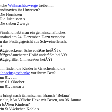
lche
Weihnachtszwerge
treiben in
andinavien ihr Unwesen?
 Die Hornissen
Die Julenissen x
 Die sieben Zwerge
 Finnland liebt man ein gemeinschaftliches
unabad am 24. Dezember. Dazu verspeist
n das Festtagsgericht aus Schweinefleisch,
s...
 â€žgebackener Schwedeâ€œ heiÃŸt x
 â€žgerÃ¤ucherter HollÃ¤nderâ€œ heiÃŸt
 â€žgegrillter Chineseâ€œ heiÃŸt
nn finden die Kinder in Griechenland die
ihnachtsgeschenke
vor ihrem Bett?
am 01. Juli
 am 01. Oktober
 am 01. Januar x
s bringt nach italienischem Brauch "Befana",
ne alte, hÃ¤ÃŸliche Hexe mit Besen, am 06. Januar
n bÃ¶sen Kindern?
 ein StÃ¼ckchen Kohle x