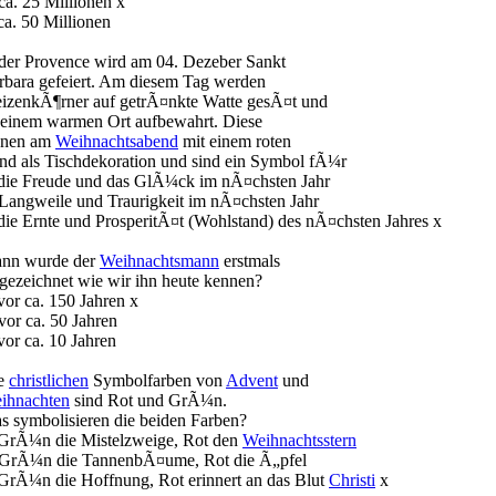
ca. 25 Millionen x
ca. 50 Millionen
 der Provence wird am 04. Dezeber Sankt
rbara gefeiert. Am diesem Tag werden
izenkÃ¶rner auf getrÃ¤nkte Watte gesÃ¤t und
 einem warmen Ort aufbewahrt. Diese
enen am
Weihnachtsabend
mit einem roten
nd als Tischdekoration und sind ein Symbol fÃ¼r
 die Freude und das GlÃ¼ck im nÃ¤chsten Jahr
 Langweile und Traurigkeit im nÃ¤chsten Jahr
 die Ernte und ProsperitÃ¤t (Wohlstand) des nÃ¤chsten Jahres x
nn wurde der
Weihnachtsmann
erstmals
 gezeichnet wie wir ihn heute kennen?
vor ca. 150 Jahren x
vor ca. 50 Jahren
vor ca. 10 Jahren
e
christlichen
Symbolfarben von
Advent
und
ihnachten
sind Rot und GrÃ¼n.
s symbolisieren die beiden Farben?
 GrÃ¼n die Mistelzweige, Rot den
Weihnachtsstern
 GrÃ¼n die TannenbÃ¤ume, Rot die Ã„pfel
 GrÃ¼n die Hoffnung, Rot erinnert an das Blut
Christi
x