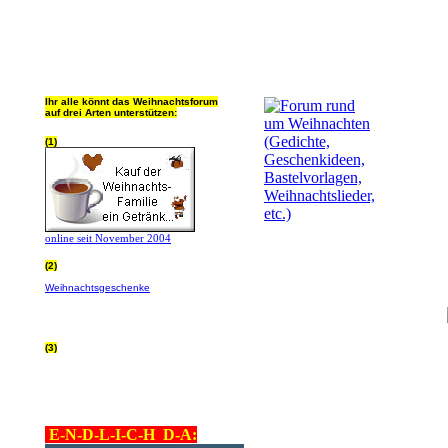
Ihr alle könnt das Weihnachtsforum
auf drei Arten unterstützen:
(1)
online seit November 2004
(2)
Wer von Euch Lieben sowieso online
Weihnachtsgeschenke
bestellt, kann
helfen ohne extra Geld auszugeben!
Bitte
hier klicken um zu erfahren wie, wir sind
dankbar für jede Hilfe, danke!!!
(3)
allgemein Werbepartner beachten (was
nicht heisst überall klicken - damit ist
keinem geholfen - einfach nur evtl. die
Werbeblindheit manchmal abstellen,
danke!)
E-N-D-L-I-C-H D-A: