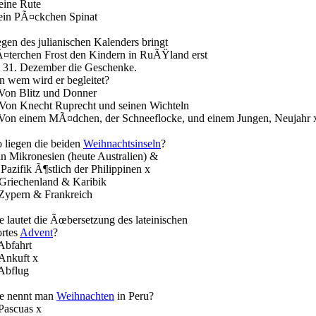
 eine Rute
 ein PÃ¤ckchen Spinat
gen des julianischen Kalenders bringt
¤terchen Frost den Kindern in RuÃŸland erst
 31. Dezember die Geschenke.
n wem wird er begleitet?
 Von Blitz und Donner
 Von Knecht Ruprecht und seinen Wichteln
 Von einem MÃ¤dchen, der Schneeflocke, und einem Jungen, Neujahr 
 liegen die beiden
Weihnachtsinseln
?
 in Mikronesien (heute Australien) &
Pazifik Ã¶stlich der Philippinen x
 Griechenland & Karibik
 Zypern & Frankreich
e lautet die Ãœbersetzung des lateinischen
rtes
Advent
?
 Abfahrt
 Ankuft x
 Abflug
e nennt man
Weihnachten
in Peru?
 Pascuas x