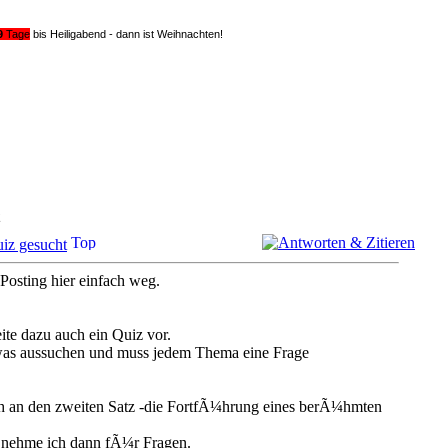
9
Tage
bis Heiligabend - dann ist Weihnachten!
iz gesucht
 Posting hier einfach weg.
ite dazu auch ein Quiz vor.
r was aussuchen und muss jedem Thema eine Frage
h an den zweiten Satz -die FortfÃ¼hrung eines berÃ¼hmten
 nehme ich dann fÃ¼r Fragen.