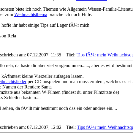
sonsten biete ich noch Themen wie Allgemein Wissen-Familie-Literatu
er zum
Weihnachtsthema
brauche ich noch Hilfe.
h hoffe ihr habt einige Tips auf Lager fÃ¼r mich.
 von Rela
schrieben am: 07.12.2007, 11:35
Titel:
Tips fÃ¼r mein Weihnachtsqu
lo rela, da haste dir aber viel vorgenommen......, aber es wird bestimmt
 kÃ¶nntest kleine Vierzeiler aufsagen lassen.
ihnachtslieder
per CD anspielen und man muss erraten , welches es ist.
e Namen der Rentiere Santa
lmzitate aus bekannten W-Filmen (findest du unter Filmzitate de)
s Schleifen basteln....
 sehen, da fÃ¤llt mir bestimmt noch das ein oder andere ein....
schrieben am: 07.12.2007, 12:02
Titel:
Tips fÃ¼r mein Weihnachtsqu