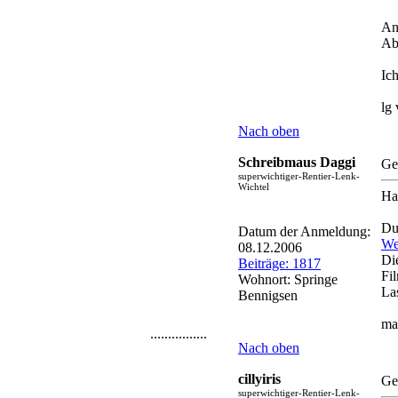
An
Ab
Ic
lg
Nach oben
Schreibmaus Daggi
Ge
superwichtiger-Rentier-Lenk-
Wichtel
Hal
Du
Datum der Anmeldung:
We
08.12.2006
Di
Beiträge: 1817
Fi
Wohnort: Springe
Las
Bennigsen
mal
................
Nach oben
cillyiris
Ge
superwichtiger-Rentier-Lenk-