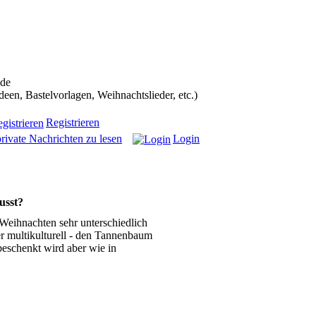
ans in die Weihnachtscommunity bekommen):
.de
n, Bastelvorlagen, Weihnachtslieder, etc.)
Registrieren
rivate Nachrichten zu lesen
Login
usst?
 Weihnachten sehr unterschiedlich
r multikulturell - den Tannenbaum
beschenkt wird aber wie in