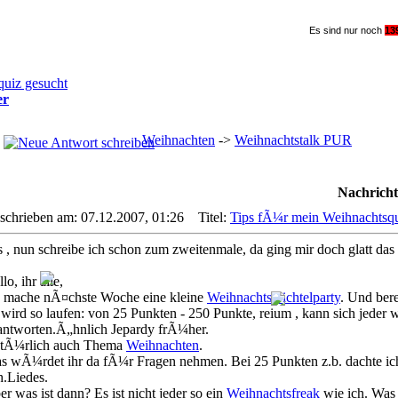
Es sind nur noch
1
3
uiz gesucht
er
Weihnachten
->
Weihnachtstalk PUR
Nachricht
schrieben am: 07.12.2007, 01:26
Titel:
Tips fÃ¼r mein Weihnachtsqu
s , nun schreibe ich schon zum zweitenmale, da ging mir doch glatt das
lo, ihr alle,
h mache nÃ¤chste Woche eine kleine
Weihnachtswichtelparty
. Und bere
 wird so laufen: von 25 Punkten - 250 Punkte, reium , kann sich jede
antworten.Ã„hnlich Jepardy frÃ¼her.
tÃ¼rlich auch Thema
Weihnachten
.
s wÃ¼rdet ihr da fÃ¼r Fragen nehmen. Bei 25 Punkten z.b. dachte ic
.Liedes.
r was ist dann? Es ist nicht jeder so ein
Weihnachtsfreak
wie ich. Was