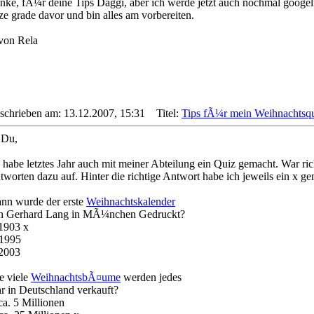
nke, fÃ¼r deine Tips Daggi, aber ich werde jetzt auch nochmal googel
ze grade davor und bin alles am vorbereiten.
 von Rela
schrieben am: 13.12.2007, 15:31
Titel:
Tips fÃ¼r mein Weihnachtsqu
 Du,
h habe letztes Jahr auch mit meiner Abteilung ein Quiz gemacht. War ri
tworten dazu auf. Hinter die richtige Antwort habe ich jeweils ein x ge
nn wurde der erste
Weihnachtskalender
n Gerhard Lang in MÃ¼nchen Gedruckt?
 1903 x
 1995
 2003
e viele
WeihnachtsbÃ¤ume
werden jedes
hr in Deutschland verkauft?
ca. 5 Millionen