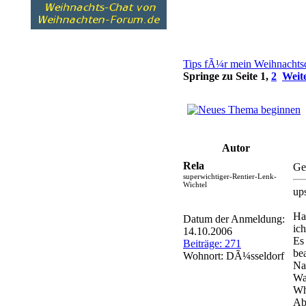
Tips fÃ¼r mein Weihnachtsq
Springe zu Seite
1
,
2
Weit
Autor
Rela
Ge
superwichtiger-Rentier-Lenk-
Wichtel
up
Hal
Datum der Anmeldung:
ic
14.10.2006
Es
Beiträge: 271
be
Wohnort: DÃ¼sseldorf
Na
Wa
Wh
Abe