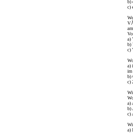
b)
c)
We
VÃ
am
Vo
a)
b)
c)
Wo
a)
im 
b)
c)
Wi
Wo
a)
b)
c)
Wi
a)