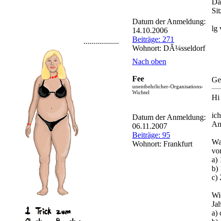
Da
Sit
Datum der Anmeldung:
lg
14.10.2006
Beiträge: 271
..................
Wohnort: DÃ¼sseldorf
Nach oben
Fee
Ge
unentbehrlicher-Organisations-
Wichtel
Hi
ic
Datum der Anmeldung:
An
06.11.2007
Beiträge: 95
Wa
Wohnort: Frankfurt
vo
a)
b)
c)
Wi
Ja
a) 