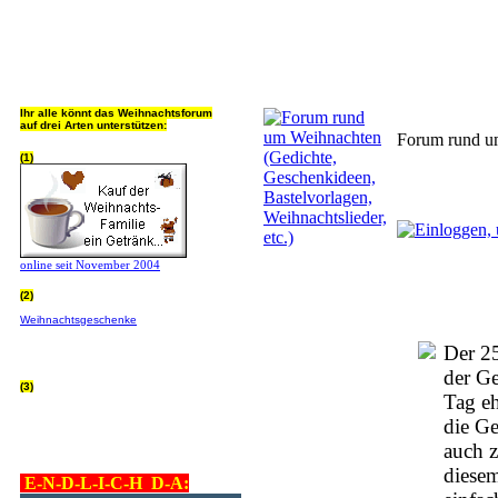
Jeder Bookmark (Tweet us ;) 
Ihr alle könnt das Weihnachtsforum
auf drei Arten unterstützen:
Forum rund um
(1)
online seit November 2004
(2)
Wer von Euch Lieben sowieso online
Weihnachtsgeschenke
bestellt, kann
helfen ohne extra Geld auszugeben!
Bitte
hier klicken um zu erfahren wie, wir sind
Der 25
dankbar für jede Hilfe, danke!!!
der Ge
(3)
Tag eh
allgemein Werbepartner beachten (was
nicht heisst überall klicken - damit ist
die Ge
keinem geholfen - einfach nur evtl. die
Werbeblindheit manchmal abstellen,
auch z
danke!)
diesem
E-N-D-L-I-C-H D-A: