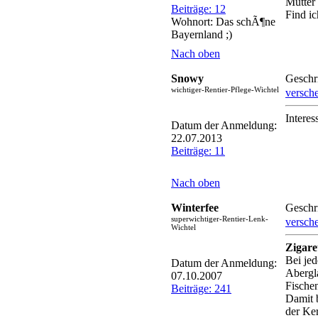
Mutter
Beiträge: 12
Find i
Wohnort: Das schÃ¶ne
Bayernland ;)
Nach oben
Snowy
Geschr
wichtiger-Rentier-Pflege-Wichtel
versch
Interes
Datum der Anmeldung:
22.07.2013
Beiträge: 11
Nach oben
Winterfee
Geschr
superwichtiger-Rentier-Lenk-
versch
Wichtel
Zigare
Bei jed
Datum der Anmeldung:
Abergl
07.10.2007
Fischen
Beiträge: 241
Damit b
der Ke