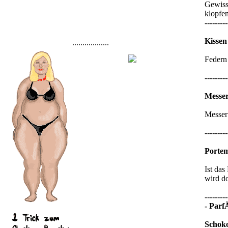
Gewisse
klopfe
---------
Kissen
..................
Federn
---------
Messe
Messer
---------
Porte
Ist das
wird do
---------
- Par
Schok