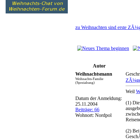
zu Weihnachten sind erste ZÃ¼g
Autor
Weihnachtsmann
Geschr
Weihnachts-Familie
ZÃ¼ge 
(Spezialrang)
Weil
W
Datum der Anmeldung:
(1) Di
25.11.2004
ausgebu
Beiträge: 66
zwisch
Wohnort: Nordpol
Reisen
(2) Be
GeschÃ