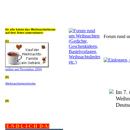
Jeder Bookmark (Tweet us ;) 
Ihr alle könnt das Weihnachtsforum
auf drei Arten unterstützen:
Forum rund um
(1)
online seit November 2004
(2)
Wer von Euch Lieben sowieso online
Weihnachtsgeschenke
bestellt, kann
helfen ohne extra Geld auszugeben!
Bitte
hier klicken um zu erfahren wie, wir sind
Im 7. 
dankbar für jede Hilfe, danke!!!
Weihna
(3)
Deuts
allgemein Werbepartner beachten (was
nicht heisst überall klicken - damit ist
keinem geholfen - einfach nur evtl. die
Werbeblindheit manchmal abstellen,
danke!)
E-N-D-L-I-C-H D-A: