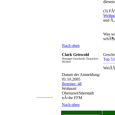
diesem
(3) FÃ
Weihna
und Ã„
Was sol
schÃ¶n
Nach oben
Clark Griswold
Geschr
fleissiger-Geschenk-Verpacker-
Wichtel
WeiÃŸ 
Datum der Anmeldung:
01.10.2005
Beiträge: 48
Wohnort:
Oberursel/Stierstadt
................
nÃ¤he FFM
Nach oben