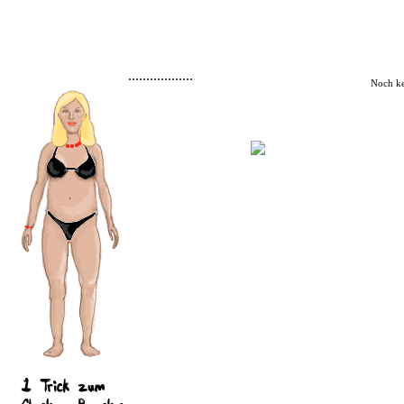
..................
Noch k