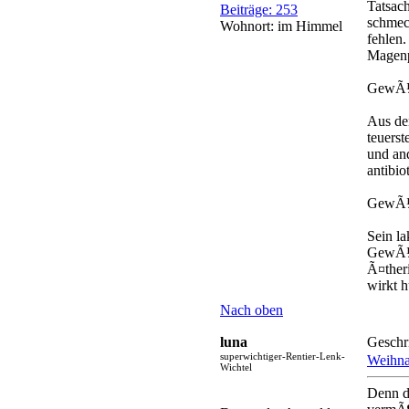
Tatsach
Beiträge: 253
schmec
Wohnort: im Himmel
fehlen.
Magenpe
GewÃ¼
Aus de
teuers
und an
antibio
GewÃ¼
Sein l
GewÃ¼r
Ã¤ther
wirkt 
Nach oben
luna
Geschr
superwichtiger-Rentier-Lenk-
Weihn
Wichtel
Denn d