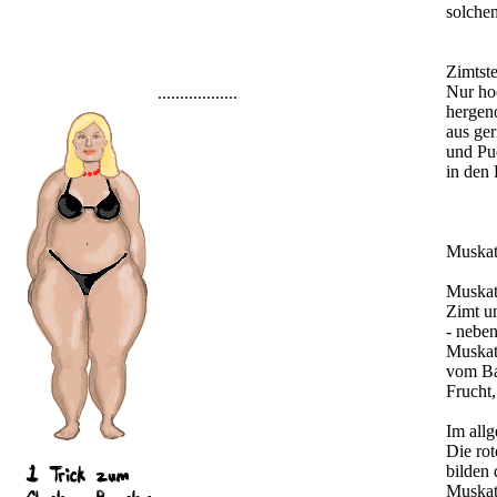
solchen
Zimtst
Nur ho
..................
hergen
aus ge
und Pu
in den
Muskat
Muskat
Zimt u
- nebe
Muskatb
vom Ba
Frucht
Im all
Die ro
bilden
Muskat