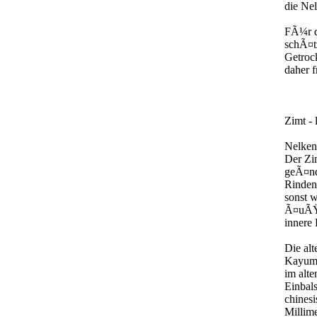
die Ne
FÃ¼r d
schÃ¤tz
Getroc
daher 
Zimt -
Nelken
Der Zim
geÃ¤nd
Rindeni
sonst 
Ã¤uÃŸe
innere
Die al
Kayume
im alte
Einbal
chinesi
Millim