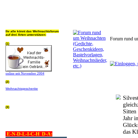
Jeder Bookmark (Tweet us ;) 
Ihr alle könnt das Weihnachtsforum
auf drei Arten unterstützen:
Forum rund um
(1)
online seit November 2004
(2)
Wer von Euch Lieben sowieso online
Weihnachtsgeschenke
bestellt, kann
helfen ohne extra Geld auszugeben!
Bitte
hier klicken um zu erfahren wie, wir sind
Silves
dankbar für jede Hilfe, danke!!!
gleich
(3)
Sitten
allgemein Werbepartner beachten (was
nicht heisst überall klicken - damit ist
Jahr i
keinem geholfen - einfach nur evtl. die
Werbeblindheit manchmal abstellen,
Glücks
danke!)
das Kl
E-N-D-L-I-C-H D-A: