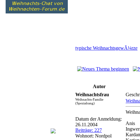
typische WeihnachtsgewÃ¼rze
Autor
Weihnachtsfrau
Geschr
Weihnachts-Familie
Weihn
(Spezialrang)
Weihnac
Datum der Anmeldung:
Anis
26.11.2004
Ingwer
Beiträge: 227
Karda
Wohnort: Nordpol