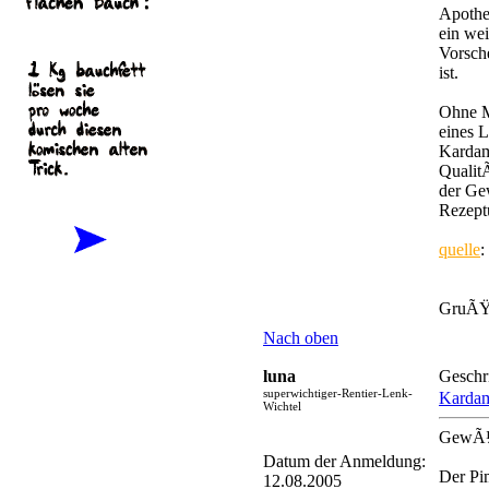
Apothe
ein we
Vorsch
ist.
Ohne M
eines 
Kardam
Qualit
der Ge
Rezept
quelle
:
GruÃŸ
Nach oben
luna
Geschr
superwichtiger-Rentier-Lenk-
Karda
Wichtel
GewÃ¼
Datum der Anmeldung:
Der Pim
12.08.2005