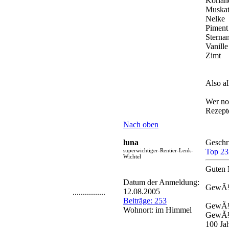
Korian
Muska
Nelke
Piment
Sternan
Vanille
Zimt
Also a
Wer no
Rezepte
Nach oben
luna
Geschr
superwichtiger-Rentier-Lenk-
Wichtel
Guten
Datum der Anmeldung:
GewÃ¼r
12.08.2005
................
Beiträge: 253
GewÃ¼
Wohnort: im Himmel
GewÃ¼r
100 Ja