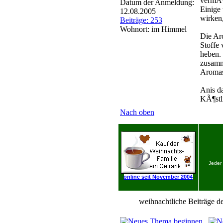
vermÃ¶
Datum der Anmeldung:
Einige
12.08.2005
wirken
Beiträge: 253
Wohnort: im Himmel
Die Ar
Stoffe
heben.
zusamm
Aromast
Anis d
KÃ¶stl
Nach oben
Jeder
online seit November 2004
weihnachtliche Beiträge de