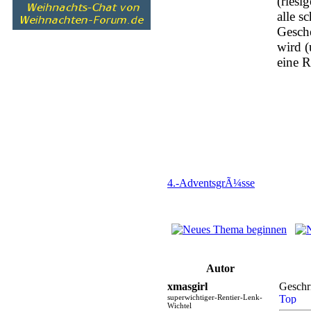
(ries
alle s
Gesche
wird (
eine R
4.-AdventsgrÃ¼sse
Autor
xmasgirl
Geschr
superwichtiger-Rentier-Lenk-
Wichtel