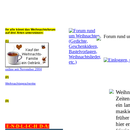
Jeder Bookmark (Tweet us ;) 
Ihr alle könnt das Weihnachtsforum
auf drei Arten unterstützen:
Forum rund um
(1)
online seit November 2004
(2)
Wer von Euch Lieben sowieso online
Weihnachtsgeschenke
bestellt, kann
helfen ohne extra Geld auszugeben!
Bitte
hier klicken um zu erfahren wie, wir sind
Weihna
dankbar für jede Hilfe, danke!!!
Zeiten
(3)
ein la
allgemein Werbepartner beachten (was
nicht heisst überall klicken - damit ist
maskie
keinem geholfen - einfach nur evtl. die
Werbeblindheit manchmal abstellen,
früher
danke!)
hier e
E-N-D-L-I-C-H D-A: