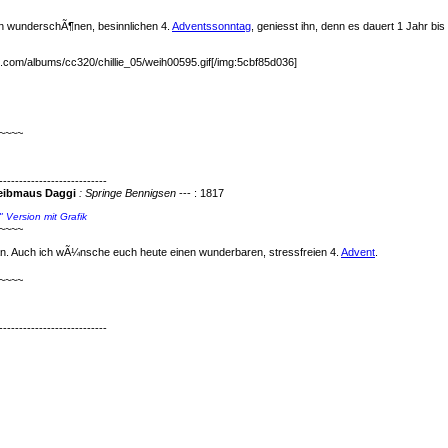
n wunderschÃ¶nen, besinnlichen 4.
Adventssonntag
, geniesst ihn, denn es dauert 1 Jahr bis
t.com/albums/cc320/chillie_05/weih00595.gif[/img:5cbf85d036]
~~~~
---------------------------
eibmaus Daggi
: Springe Bennigsen
--- : 1817
" Version mit Grafik
~~~~
 an. Auch ich wÃ¼nsche euch heute einen wunderbaren, stressfreien 4.
Advent
.
~~~~
---------------------------