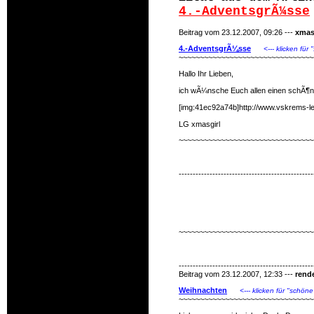
4.-AdventsgrÃ¼sse
Beitrag vom 23.12.2007, 09:26 ---
xmas
4.-AdventsgrÃ¼sse
<--- klicken für
~~~~~~~~~~~~~~~~~~~~~~~~~~~~~~~~
Hallo Ihr Lieben,
ich wÃ¼nsche Euch allen einen schÃ¶n
[img:41ec92a74b]http://www.vskrems-ler
LG xmasgirl
~~~~~~~~~~~~~~~~~~~~~~~~~~~~~~~~
------------------------------------------------
~~~~~~~~~~~~~~~~~~~~~~~~~~~~~~~~
------------------------------------------------
Beitrag vom 23.12.2007, 12:33 ---
rend
Weihnachten
<--- klicken für "schöne
~~~~~~~~~~~~~~~~~~~~~~~~~~~~~~~~