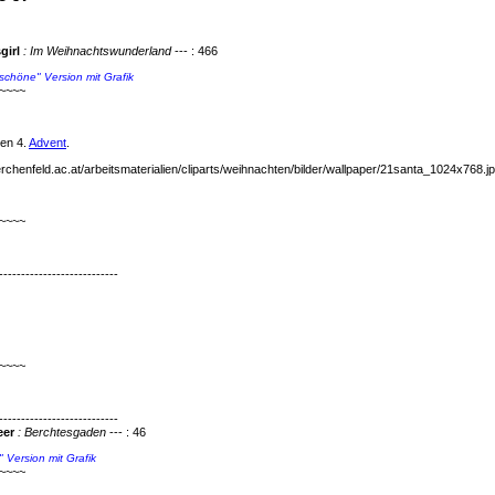
girl
: Im Weihnachtswunderland
--- : 466
 "schöne" Version mit Grafik
~~~~
en 4.
Advent
.
chenfeld.ac.at/arbeitsmaterialien/cliparts/weihnachten/bilder/wallpaper/21santa_1024x768.j
~~~~
---------------------------
~~~~
---------------------------
eer
: Berchtesgaden
--- : 46
" Version mit Grafik
~~~~