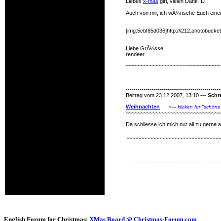
Liebes
x-mas
girl, vielen Dank :D
Auch von mir, ich wÃ¼nsche Euch eine
[img:5cbf85d036]http://i212.photobucke
Liebe GrÃ¼sse
rendeer
~~~~~~~~~~~~~~~~~~~~~~~~~~~~~~~~
------------------------------------------------
Beitrag vom 23.12.2007, 13:10 ---
Schr
Weihnachten
<--- klicken für "schöne
~~~~~~~~~~~~~~~~~~~~~~~~~~~~~~~~
Da schliesse ich mich nur all zu gerne
~~~~~~~~~~~~~~~~~~~~~~~~~~~~~~~~
------------------------------------------------
English Forum for Christmas:
XMas Board @ Christmas-Forum.com