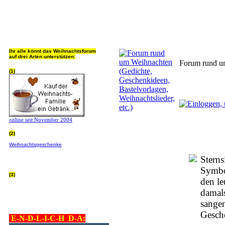
Jeder Bookmark (Tweet us ;) 
Ihr alle könnt das Weihnachtsforum
auf drei Arten unterstützen:
Forum rund um
(1)
online seit November 2004
(2)
Wer von Euch Lieben sowieso online
Weihnachtsgeschenke
bestellt, kann
helfen ohne extra Geld auszugeben!
Bitte
hier klicken um zu erfahren wie, wir sind
Sterns
dankbar für jede Hilfe, danke!!!
Symbol
(3)
den le
allgemein Werbepartner beachten (was
nicht heisst überall klicken - damit ist
damals
keinem geholfen - einfach nur evtl. die
Werbeblindheit manchmal abstellen,
sange
danke!)
Gesch
E-N-D-L-I-C-H D-A: