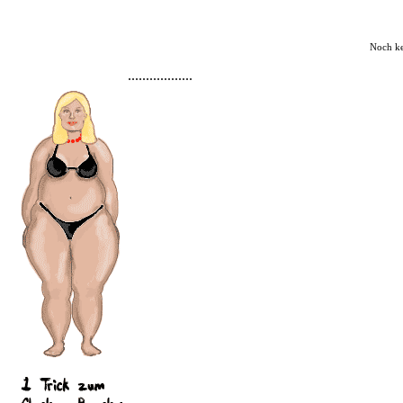
Noch k
..................