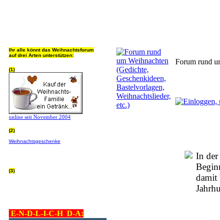
Jeder Bookmark (Tweet us ;) 
Ihr alle könnt das Weihnachtsforum
auf drei Arten unterstützen:
Forum rund um
(1)
online seit November 2004
(2)
Wer von Euch Lieben sowieso online
Weihnachtsgeschenke
bestellt, kann
helfen ohne extra Geld auszugeben!
Bitte
hier klicken um zu erfahren wie, wir sind
In der
dankbar für jede Hilfe, danke!!!
Beginn
(3)
damit 
allgemein Werbepartner beachten (was
nicht heisst überall klicken - damit ist
Jahrhu
keinem geholfen - einfach nur evtl. die
Werbeblindheit manchmal abstellen,
danke!)
E-N-D-L-I-C-H D-A: