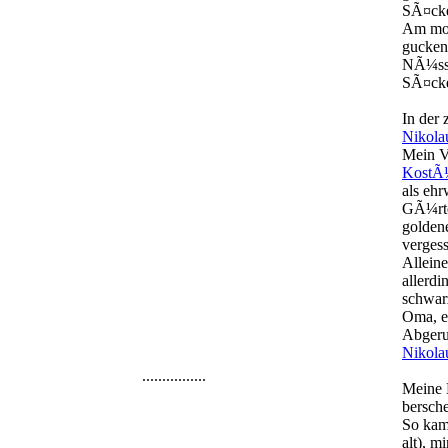
SÃ¤cke
Am mor
gucken
NÃ¼sse
SÃ¤cke
In der
Nikola
Mein Va
Kost
als eh
GÃ¼rte
goldene
verges
Allein
allerdi
schwar
Oma, e
Abgeru
Nikola
................
Meine 
bersch
So kam 
alt), m