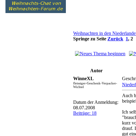
Weihnachten in den Niederland
Springe zu Seite
Zurück
1
,
2
Autor
WinneXL
Geschr
fleissiger-Geschenk-Verpacker-
Nieder
Wichtel
Auch b
beispie
Datum der Anmeldung:
08.07.2008
Ich sel
Beiträge: 18
"brauc
kurz v
drauf.
gut ei