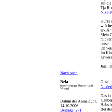
auf die
Tja Re
Nikola
Kurze 
welche
erklÃ¤r
Mein Go
mit ver
entschu
ich ve
Im Kin
gewese
Jaja, i
Nach oben
Rela
Geschr
superwichtiger-Rentier-Lenk-
Nieder
Wichtel
Das ist
glaube
Datum der Anmeldung:
Habs b
14.10.2006
Bei de
Beiträge: 271