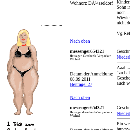
Kindern
Wohnort: DÃ¼sseldorf
Sohn i
noch 1 
Wievie
nicht d
..................
Vg Rel
Nach oben
messenger654321
Geschr
fleissiger-Geschenk-Verpacker-
Nieder
Wichtel
Aaah...
"zu ba
Datum der Anmeldung:
Geschen
08.09.2011
auch w
Beiträge: 27
Nach oben
messenger654321
Geschr
fleissiger-Geschenk-Verpacker-
Nieder
Wichtel
Ein we
http:/