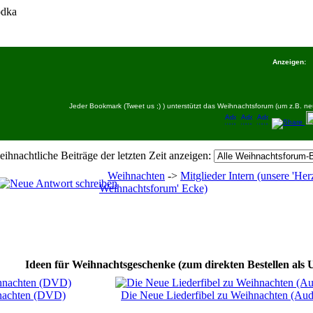
dka
Anzeigen:
Jeder Bookmark (Tweet us ;) ) unterstützt das Weihnachtsforum (um z.B.
eihnachtliche Beiträge der letzten Zeit anzeigen:
Weihnachten
->
Mitglieder Intern (unsere 'H
Weihnachtsforum' Ecke)
Ideen für Weihnachtsgeschenke (zum direkten Bestellen als 
nachten (DVD)
Die Neue Liederfibel zu Weihnachten (Au