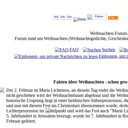
Jeder Bookmark (Tweet us ;) ) unterstützt das Weihnachtsforum (um z.B. neue Weihnachtsf
Weihnachten-Forum
Forum rund um Weihnachten (Weihnachtsgedichte, Geschenkidee
FAQ
Suchen
Einloggen, um p
Fakten über Weihnachten - schon gew
Der 2. Februar ist Maria Lichtmess, an diesem Tag endet die Weihnac
nicht geschehen wird der Weihnachtsbaum abgebaut und die Weihn
historische Ursprung liegt in einer heidnischen Sühneprozession, di
und nun mit diesem Fest ins Christentum übernommen wurde, desh
Lichterprozession im Mittelpunkt und wird das Fest auch "Mariä Li
5. Jahrhundert in Jerusalem bezeugt, wurde im 7. Jahrhundert in R
Februar gefeiert.