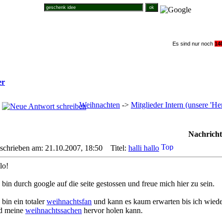
Suche im Weihnachtsforum
Es sind nur noch
1
4
er
Weihnachten
->
Mitglieder Intern (unsere '
Nachricht
schrieben am: 21.10.2007, 18:50
Titel:
halli hallo
lo!
 bin durch google auf die seite gestossen und freue mich hier zu sein.
 bin ein totaler
weihnachtsfan
und kann es kaum erwarten bis ich wied
d meine
weihnachtssachen
hervor holen kann.