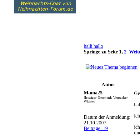
halli hallo
Springe zu Seite
1
,
2
Weit
Autor
Mama25
Ge
fleissiger-Geschenk-Verpacker-
Wichtel
hal
ich
Datum der Anmeldung:
21.10.2007
ich
Beiträge: 19
un