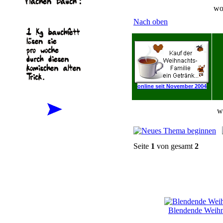
wo
Nach oben
online seit November 2004
w
Seite
1
von gesamt
2
Blendende Weih