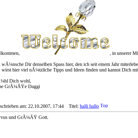
llkommen,
, in unserer Mi
h wÃ¼nsche Dir denselben Spass hier, den ich seit einem Jahr miterlebe
 wirst hier viel nÃ¼tzliche Tipps und Ideen finden und kannst Dich mi
¼hl Dich wohl,
ebe GrÃ¼ÃŸe Daggi
schrieben am: 22.10.2007, 17:44
Titel:
halli hallo
rvus und GrÃ¼ÃŸ Gott.