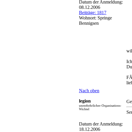
Datum der Anmeldung:
08.12.2006
Beiträge: 1817
Wohnort: Springe
Bennigsen
wi
Ic
Du
FÃ
li
Nach oben
legion
Ge
unentbehrlicher-Organisations-
Wichtel
Se
Datum der Anmeldung:
18.12.2006