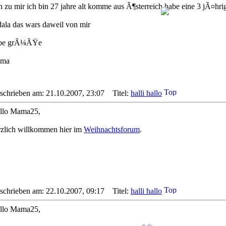
 zu mir ich bin 27 jahre alt komme aus Ã¶sterreich habe eine 3 jÃ¤hrige
dala das wars daweil von mir
ebe grÃ¼ÃŸe
ma
schrieben am: 21.10.2007, 23:07
Titel:
halli hallo
llo Mama25,
rzlich willkommen hier im
Weihnachtsforum
.
schrieben am: 22.10.2007, 09:17
Titel:
halli hallo
llo Mama25,