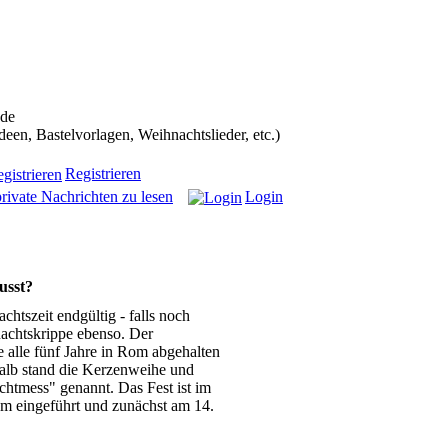
ans in die Weihnachtscommunity bekommen):
.de
n, Bastelvorlagen, Weihnachtslieder, etc.)
Registrieren
rivate Nachrichten zu lesen
Login
usst?
htszeit endgültig - falls noch
achtskrippe ebenso. Der
e alle fünf Jahre in Rom abgehalten
alb stand die Kerzenweihe und
chtmess" genannt. Das Fest ist im
om eingeführt und zunächst am 14.