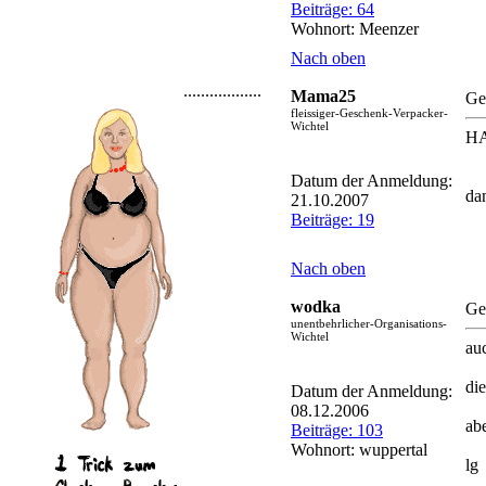
Beiträge: 64
Wohnort: Meenzer
Nach oben
..................
Mama25
Ge
fleissiger-Geschenk-Verpacker-
Wichtel
H
Datum der Anmeldung:
da
21.10.2007
Beiträge: 19
Nach oben
wodka
Ge
unentbehrlicher-Organisations-
Wichtel
au
di
Datum der Anmeldung:
08.12.2006
abe
Beiträge: 103
Wohnort: wuppertal
lg