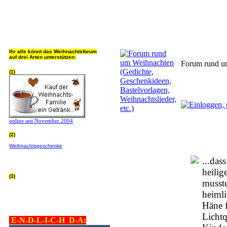
Jeder Bookmark (Tweet us ;) 
Ihr alle könnt das Weihnachtsforum
auf drei Arten unterstützen:
Forum rund um
(1)
online seit November 2004
(2)
Wer von Euch Lieben sowieso online
Weihnachtsgeschenke
bestellt, kann
helfen ohne extra Geld auszugeben!
Bitte
hier klicken um zu erfahren wie, wir sind
...da
dankbar für jede Hilfe, danke!!!
heilig
(3)
musste
allgemein Werbepartner beachten (was
nicht heisst überall klicken - damit ist
heimli
keinem geholfen - einfach nur evtl. die
Werbeblindheit manchmal abstellen,
Häne f
danke!)
Licht
E-N-D-L-I-C-H D-A: