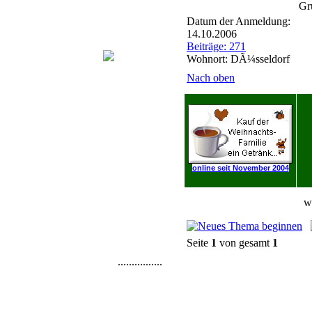
Gr
Datum der Anmeldung:
14.10.2006
Beiträge: 271
Wohnort: DÃ¼sseldorf
Nach oben
online seit November 2004
w
Seite
1
von gesamt
1
................