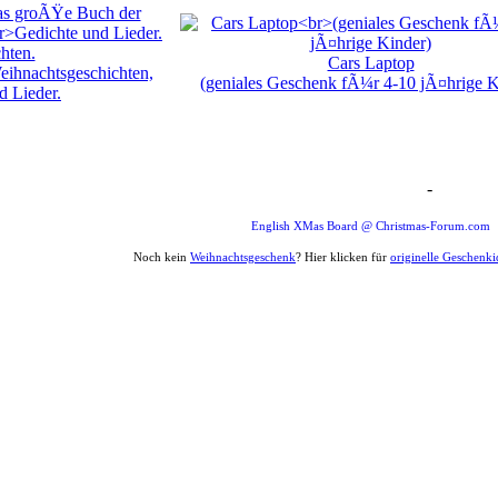
hten.
Cars Laptop
ihnachtsgeschichten,
(geniales Geschenk fÃ¼r 4-10 jÃ¤hrige K
d Lieder.
-
Weihnachten Forum Zitat
English XMas Board @ Christmas-Forum.com
Noch kein
Weihnachtsgeschenk
? Hier klicken für
originelle Geschenk