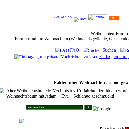
Jeder Bookmark (Tweet us ;) ) unterstützt das Weihnachtsforum (um z.B. neue Weihnachtsf
Weihnachten-Forum
Forum rund um Weihnachten (Weihnachtsgedichte, Geschenkidee
FAQ
Suchen
Einloggen, um p
Fakten über Weihnachten - schon gew
Alter Weihnachtsbrauch: Noch bis ins 19. Jahrhundert hinein wurd
Weihnachtsbaum mit Adam + Eva + Schlange geschmückt!
Suche im Weihnachtsforum
Es sind nur noch
1
3