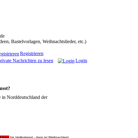
ans in die Weihnachtscommunity bekommen):
.de
n, Bastelvorlagen, Weihnachtslieder, etc.)
Registrieren
rivate Nachrichten zu lesen
Login
usst?
e in Norddeutschland der
9
Tage
bis Heiligabend - dann ist Weihnachten!