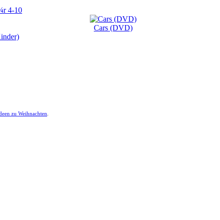
Cars (DVD)
inder)
ideen zu Weihnachten
.