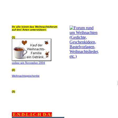
Ihr alle könnt das Weihnachtsforum
auf drei Arten unterstützen:
(1)
online seit November 2004
(2)
Wer von Euch Lieben sowieso online
Weihnachtsgeschenke
bestellt, kann
helfen ohne extra Geld auszugeben!
Bitte
hier klicken um zu erfahren wie, wir sind
dankbar für jede Hilfe, danke!!!
(3)
allgemein Werbepartner beachten (was
nicht heisst überall klicken - damit ist
keinem geholfen - einfach nur evtl. die
Werbeblindheit manchmal abstellen,
danke!)
E-N-D-L-I-C-H D-A: