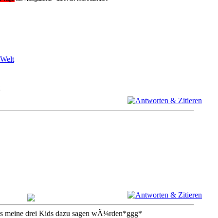
 Welt
,was meine drei Kids dazu sagen wÃ¼rden*ggg*