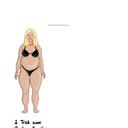
..................