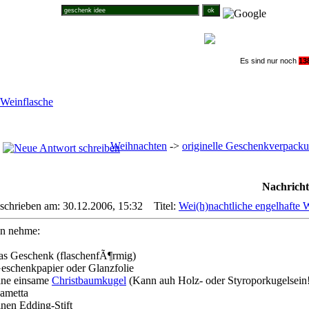
Suche im Weihnachtsforum
Es sind nur noch
1
3
 Weinflasche
Weihnachten
->
originelle Geschenkverpack
Nachricht
schrieben am: 30.12.2006, 15:32
Titel:
Wei(h)nachtliche engelhafte 
n nehme:
das Geschenk (flaschenfÃ¶rmig)
Geschenkpapier oder Glanzfolie
eine einsame
Christbaumkugel
(Kann auh Holz- oder Styroporkugelsein
Lametta
inen Edding-Stift