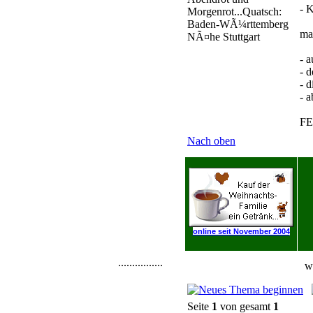
- K
Morgenrot...Quatsch:
Baden-WÃ¼rttemberg
ma
NÃ¤he Stuttgart
- a
- 
- 
- 
FE
Nach oben
online seit November 2004
................
w
Seite
1
von gesamt
1