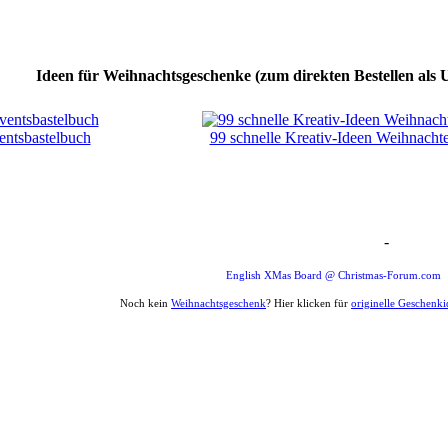
Ideen für Weihnachtsgeschenke (zum direkten Bestellen als 
ntsbastelbuch
99 schnelle Kreativ-Ideen Weihnacht
-
Weihnachten Forum Zitat
English XMas Board @ Christmas-Forum.com
Noch kein
Weihnachtsgeschenk
? Hier klicken für
originelle Geschenk