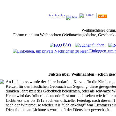
Jeder Bookmark (Tweet us ;) ) unterstützt das Weihnachtsforum (um z.B. neue Weihnachtsf
Weihnachten-Forum
Forum rund um Weihnachten (Weihnachtsgedichte, Geschenkidee
FAQ
Suchen
Einloggen, um p
Fakten über Weihnachten - schon gew
An Lichtmess wurde der Jahresbedarf an Kerzen für die Kirchen ge
Kerzen für den häuslichen Gebrauch zur Segnung, diese gesegneten 
dunklen Jahreszeit das Gebetbuch beleuchten, oder als schwarze 
Heute wird das früher bedeutende Fest nur noch selten wie früher mi
Lichtmess war bis 1912 auch ein offizieller Feiertag, nach diesem 
nach der Winterpause wieder. Als "Schlenkeltag" war Lichtmess ein
Dienstboten: an Lichtmess wurde oft der Dienstherr gewechselt.