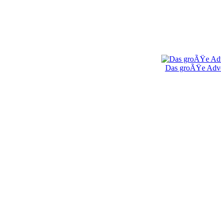
Das groÃŸe Adve