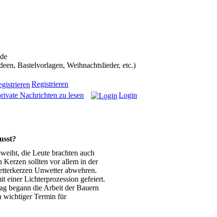
ans in die Weihnachtscommunity bekommen):
.de
n, Bastelvorlagen, Weihnachtslieder, etc.)
Registrieren
rivate Nachrichten zu lesen
Login
usst?
weiht, die Leute brachten auch
Kerzen sollten vor allem in der
Wetterkerzen Unwetter abwehren.
t einer Lichterprozession gefeiert.
Tag begann die Arbeit der Bauern
 wichtiger Termin für