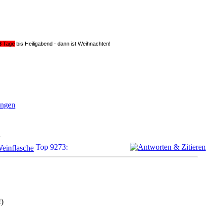
8
Tage
bis Heiligabend - dann ist Weihnachten!
ungen
Weinflasche
!)