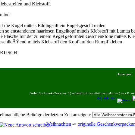
lebestreifen und Klebstoff.
n tue:
uf die Kugel mittels Eddingstift ein Engelsgesicht malen
den so entstandenen haarlosen Engelkopf mittels Klebstoff mit Lamtta b
die Flasche mit der zu einem Kegel geformten Geschenkfolie mittels Kl
abschlieÃŸend mittels Klebstoff den Kopf auf den Rumpf kleben .
RTISCH!
Anzeigen:
Jeder Bookmark (Tweet us ;) ) unterstützt das Weihnachtsforum (um z.B.
eihnachtliche Beiträge der letzten Zeit anzeigen:
Weihnachten
->
originelle Geschenkverpacku