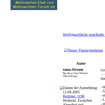
Wei(h)nachtliche engelhafte
Autor
xmas-Dream
Ge
Big-Boss-Chef-Wichtel
(Spezialrang)
ma
- 
Datum der Anmeldung:
- 
12.09.2005
- 
Beiträge: 1198
- 
Wohnort: Zwischen
- e
Abendrot und