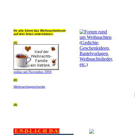
Ihr alle könnt das Weihnachtsforum
auf drei Arten unterstützen:
(1)
online seit November 2004
(2)
Wer von Euch Lieben sowieso online
Weihnachtsgeschenke
bestellt, kann
helfen ohne extra Geld auszugeben!
Bitte
hier klicken um zu erfahren wie, wir sind
dankbar für jede Hilfe, danke!!!
(3)
allgemein Werbepartner beachten (was
nicht heisst überall klicken - damit ist
keinem geholfen - einfach nur evtl. die
Werbeblindheit manchmal abstellen,
danke!)
E-N-D-L-I-C-H D-A: