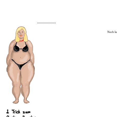
..................
Noch k