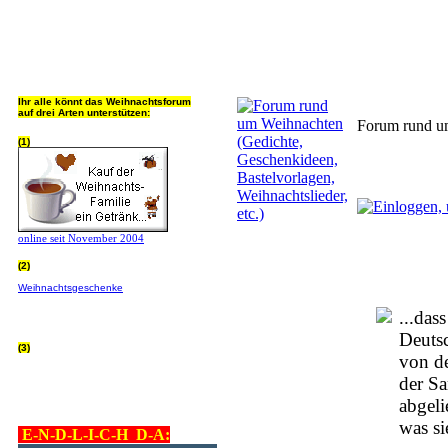
Jeder Bookmark (Tweet us ;) 
Ihr alle könnt das Weihnachtsforum
auf drei Arten unterstützen:
Forum rund um
(1)
online seit November 2004
(2)
Wer von Euch Lieben sowieso online
Weihnachtsgeschenke
bestellt, kann
helfen ohne extra Geld auszugeben!
Bitte
hier klicken um zu erfahren wie, wir sind
...das
dankbar für jede Hilfe, danke!!!
Deutsc
(3)
von de
allgemein Werbepartner beachten (was
nicht heisst überall klicken - damit ist
der S
keinem geholfen - einfach nur evtl. die
Werbeblindheit manchmal abstellen,
abgeli
danke!)
was si
E-N-D-L-I-C-H D-A: