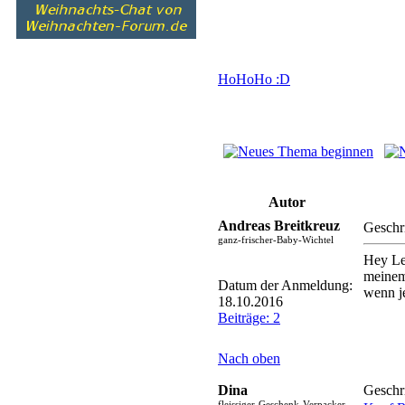
HoHoHo :D
Autor
Andreas Breitkreuz
Geschr
ganz-frischer-Baby-Wichtel
Hey Le
meinem
Datum der Anmeldung:
wenn j
18.10.2016
Beiträge: 2
Nach oben
Dina
Geschr
fleissiger-Geschenk-Verpacker-