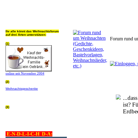
Jeder Bookmark (Tweet us ;) 
Ihr alle könnt das Weihnachtsforum
auf drei Arten unterstützen:
Forum rund um
(1)
online seit November 2004
(2)
Wer von Euch Lieben sowieso online
Weihnachtsgeschenke
bestellt, kann
helfen ohne extra Geld auszugeben!
Bitte
hier klicken um zu erfahren wie, wir sind
...das
dankbar für jede Hilfe, danke!!!
ist? F
(3)
Erdbe
allgemein Werbepartner beachten (was
nicht heisst überall klicken - damit ist
keinem geholfen - einfach nur evtl. die
Werbeblindheit manchmal abstellen,
danke!)
E-N-D-L-I-C-H D-A: