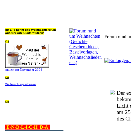
Jeder Bookmark (Tweet us ;) 
Ihr alle könnt das Weihnachtsforum
auf drei Arten unterstützen:
Forum rund um
(1)
online seit November 2004
(2)
Wer von Euch Lieben sowieso online
Weihnachtsgeschenke
bestellt, kann
helfen ohne extra Geld auszugeben!
Bitte
hier klicken um zu erfahren wie, wir sind
Der ex
dankbar für jede Hilfe, danke!!!
bekann
(3)
Licht 
allgemein Werbepartner beachten (was
nicht heisst überall klicken - damit ist
am 25.
keinem geholfen - einfach nur evtl. die
Werbeblindheit manchmal abstellen,
des Ch
danke!)
E-N-D-L-I-C-H D-A: