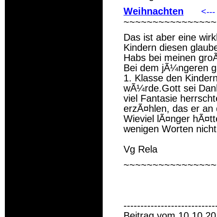
Weihnachten
<---
~~~~~~~~~~~~~~~~
Das ist aber eine wirk
Kindern diesen glaub
Habs bei meinen groÃ
Bei dem jÃ¼ngeren ga
1. Klasse den Kindern
wÃ¼rde.Gott sei Dan
viel Fantasie herrsch
erzÃ¤hlen, das er an 
Wieviel lÃ¤nger hÃ¤t
wenigen Worten nicht
Vg Rela
~~~~~~~~~~~~~~~~
---------------------------
Beitrag vom 10.10.20