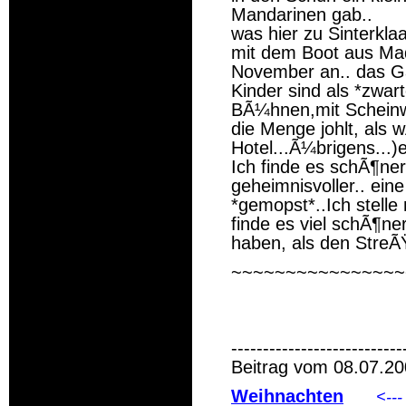
Mandarinen gab..
was hier zu Sinterklaa
mit dem Boot aus Mad
November an.. das Gan
Kinder sind als *zwart
BÃ¼hnen,mit Scheinwer
die Menge johlt, als 
Hotel...Ã¼brigens...)
Ich finde es schÃ¶ner,
geheimnisvoller.. ein
*gemopst*..Ich stell
finde es viel schÃ¶n
haben, als den Stre
~~~~~~~~~~~~~~~~
---------------------------
Beitrag vom 08.07.20
Weihnachten
<---