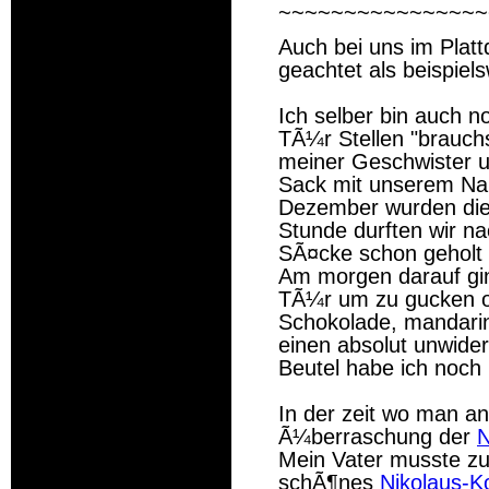
~~~~~~~~~~~~~~~~
Auch bei uns im Plat
geachtet als beispiels
Ich selber bin auch no
TÃ¼r Stellen "brauch
meiner Geschwister u
Sack mit unserem N
Dezember wurden die
Stunde durften wir n
SÃ¤cke schon geholt
Am morgen darauf gin
TÃ¼r um zu gucken ob
Schokolade, mandari
einen absolut unwide
Beutel habe ich noch
In der zeit wo man 
Ã¼berraschung der
N
Mein Vater musste zu 
schÃ¶nes
Nikolaus-