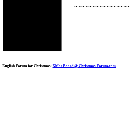
~~~~~~~~~~~~~~~~
---------------------------
English Forum for Christmas:
XMas Board @ Christmas-Forum.com