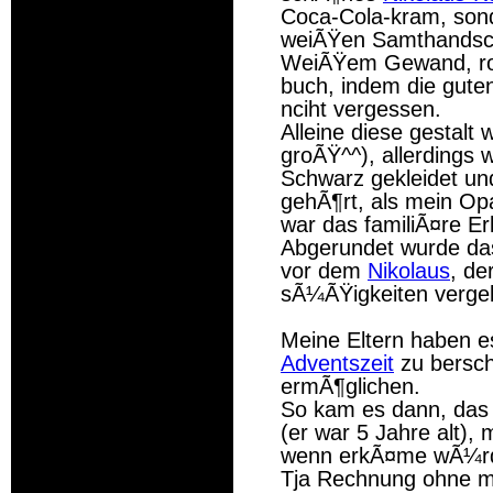
Coca-Cola-kram, sonde
weiÃŸen Samthandsc
WeiÃŸem Gewand, ro
buch, indem die guten
nciht vergessen.
Alleine diese gestal
groÃŸ^^), allerdings 
Schwarz gekleidet un
gehÃ¶rt, als mein Op
war das familiÃ¤re Er
Abgerundet wurde da
vor dem
Nikolaus
, de
sÃ¼ÃŸigkeiten vergel
Meine Eltern haben e
Adventszeit
zu bersch
ermÃ¶glichen.
So kam es dann, das 
(er war 5 Jahre alt),
wenn erkÃ¤me wÃ¼rde
Tja Rechnung ohne m