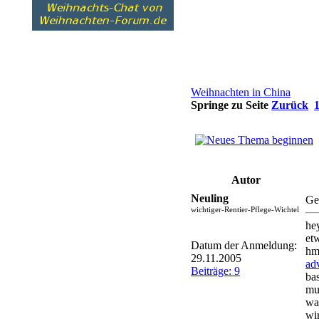
Weihnachten in China
Springe zu Seite
Zurück
Autor
Neuling
Ge
wichtiger-Rentier-Pflege-Wichtel
he
etw
Datum der Anmeldung:
hm
29.11.2005
ad
Beiträge: 9
bas
mu
wa
wi