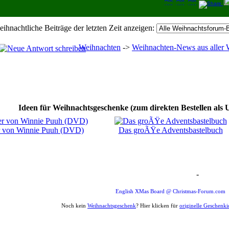
eihnachtliche Beiträge der letzten Zeit anzeigen:
Weihnachten
->
Weihnachten-News aus aller 
Ideen für Weihnachtsgeschenke (zum direkten Bestellen als 
er von Winnie Puuh (DVD)
Das groÃŸe Adventsbastelbuch
-
Weihnachten Forum Zitat
English XMas Board @ Christmas-Forum.com
Noch kein
Weihnachtsgeschenk
? Hier klicken für
originelle Geschenk