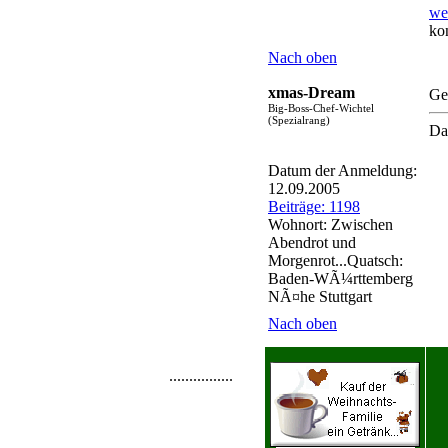
we
ko
Nach oben
xmas-Dream
Ge
Big-Boss-Chef-Wichtel
(Spezialrang)
Da
Datum der Anmeldung:
12.09.2005
Beiträge: 1198
Wohnort: Zwischen
Abendrot und
Morgenrot...Quatsch:
Baden-WÃ¼rttemberg
NÃ¤he Stuttgart
Nach oben
................