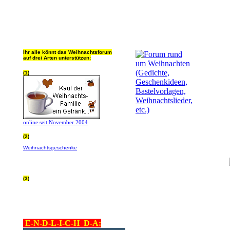
Ihr alle könnt das Weihnachtsforum
auf drei Arten unterstützen:
(1)
online seit November 2004
(2)
Wer von Euch Lieben sowieso online
Weihnachtsgeschenke
bestellt, kann
helfen ohne extra Geld auszugeben!
Bitte
hier klicken um zu erfahren wie, wir sind
dankbar für jede Hilfe, danke!!!
(3)
allgemein Werbepartner beachten (was
nicht heisst überall klicken - damit ist
keinem geholfen - einfach nur evtl. die
Werbeblindheit manchmal abstellen,
danke!)
E-N-D-L-I-C-H D-A: