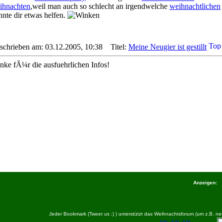
ihnachten
,weil man auch so schlecht an irgendwelche
weihnachtlichen
nnte dir etwas helfen.
schrieben am: 03.12.2005, 10:38
Titel:
Meine Neugier ist gestillt
nke fÃ¼r die ausfuehrlichen Infos!
Anzeigen:
Jeder Bookmark (Tweet us ;) ) unterstützt das Weihnachtsforum (um z.B.