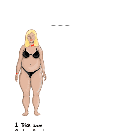
..................