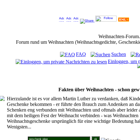
Jeder Bookmark (Tweet us ;) ) unterstützt das Weihnachtsforum (um z.B. neue Weihnachtsf
Weihnachten-Forum
Forum rund um Weihnachten (Weihnachtsgedichte, Geschenkidee
FAQ
Suchen
Einloggen, um p
Fakten über Weihnachten - schon gew
Hierzulande ist es vor allem Martin Luther zu verdanken, daß Kin
Geschenke bekommen - er führte den Brauch zum Andenken an das C
Schenken eng verbunden mit Weihnachten und oftmals aber leider a
mit dem heiligen Fest der Weihnacht verbinden - was Weihnachten
Weihnachtsgeschenke ursprünglich für eine wichtige Bedeutung ha
Wenigsten...