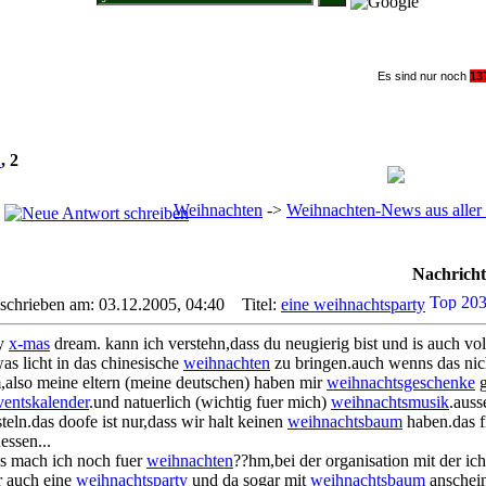
Suche im Weihnachtsforum
Es sind nur noch
1
3
1
,
2
Weihnachten
->
Weihnachten-News aus aller
Nachricht
schrieben am: 03.12.2005, 04:40
Titel:
eine weihnachtsparty
y
x-mas
dream. kann ich verstehn,dass du neugierig bist und is auch vol
as licht in das chinesische
weihnachten
zu bringen.auch wenns das nich
,also meine eltern (meine deutschen) haben mir
weihnachtsgeschenke
g
ventskalender
.und natuerlich (wichtig fuer mich)
weihnachtsmusik
.auss
teln.das doofe ist nur,dass wir halt keinen
weihnachtsbaum
haben.das f
essen...
s mach ich noch fuer
weihnachten
??hm,bei der organisation mit der i
r auch eine
weihnachtsparty
und da sogar mit
weihnachtsbaum
anschein