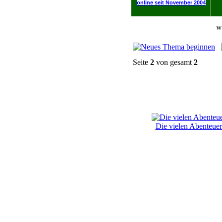
online seit November 2004
w
Seite
2
von gesamt
2
Die vielen Abenteu