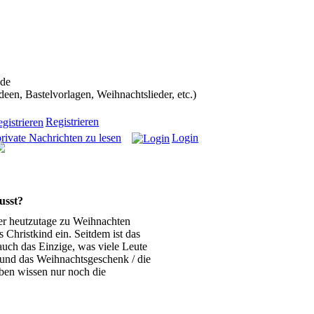
ans in die Weihnachtscommunity bekommen):
.de
n, Bastelvorlagen, Weihnachtslieder, etc.)
Registrieren
rivate Nachrichten zu lesen
Login
usst?
der heutzutage zu Weihnachten
hristkind ein. Seitdem ist das
uch das Einzige, was viele Leute
 und das Weihnachtsgeschenk / die
ben wissen nur noch die